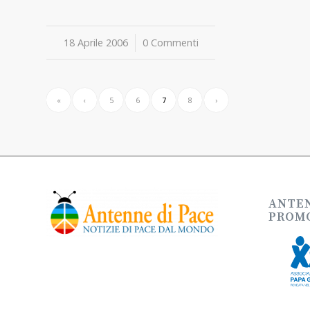
18 Aprile 2006
/
0 Commenti
«
‹
5
6
7
8
›
ANTEN
PROMO