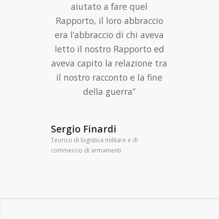
Scuola di Barbiana
ISCRIVITI ALLA
NEWSLETTER
"
" indica i campi obbligatori
*
Nome
*
Cognome
*