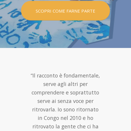
SCOPRI COME FARNE PARTE
“È solo la lingua che rende
uguali. Uguale è chi sa
esprimersi e intendere
l’espressione altrui”
Lettera a una
professoressa