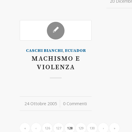
20 Dicembr
/
CASCHI BIANCHI
,
ECUADOR
MACHISMO E
VIOLENZA
24 Ottobre 2005
/
0 Commenti
«
‹
126
127
128
129
130
›
»