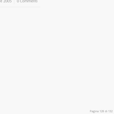
e 2005
0 Commenti
Pagina 128 di 132