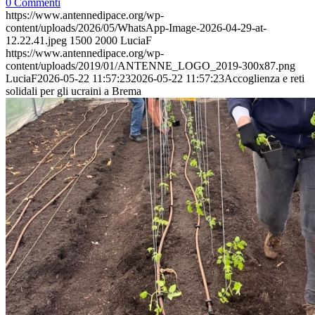
0 Commenti
https://www.antennedipace.org/wp-
content/uploads/2026/05/WhatsApp-Image-2026-04-29-at-
12.22.41.jpeg
1500
2000
LuciaF
https://www.antennedipace.org/wp-
content/uploads/2019/01/ANTENNE_LOGO_2019-300x87.png
LuciaF
2026-05-22 11:57:23
2026-05-22 11:57:23
Accoglienza e reti
solidali per gli ucraini a Brema