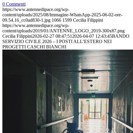
0 Commenti
https://www.antennedipace.org/wp-
content/uploads/2025/08/Immagine-WhatsApp-2025-06-02-ore-
09.54.16_cc0ad830-1.jpg
1066
1599
Cecilia Filippini
https://www.antennedipace.org/wp-
content/uploads/2019/01/ANTENNE_LOGO_2019-300x87.png
Cecilia Filippini
2026-02-27 08:47:51
2026-04-07 12:43:45
BANDO
SERVIZIO CIVILE 2026 – I POSTI ALL’ESTERO NEI
PROGETTI CASCHI BIANCHI