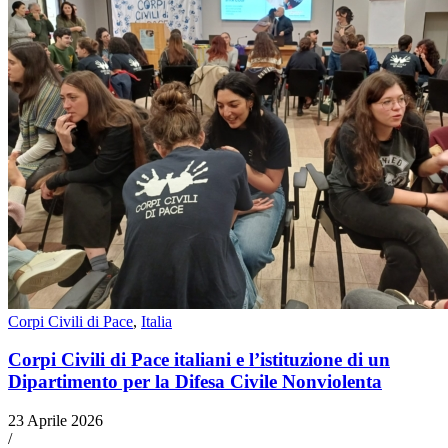
Corpi Civili di Pace
,
Italia
Corpi Civili di Pace italiani e l’istituzione di un
Dipartimento per la Difesa Civile Nonviolenta
23 Aprile 2026
/