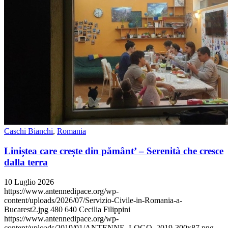
Caschi Bianchi
,
Romania
Liniștea care crește din pământ’ – Serenità che cresce
dalla terra
10 Luglio 2026
https://www.antennedipace.org/wp-
content/uploads/2026/07/Servizio-Civile-in-Romania-a-
Bucarest2.jpg
480
640
Cecilia Filippini
https://www.antennedipace.org/wp-
content/uploads/2019/01/ANTENNE_LOGO_2019-300x87.png