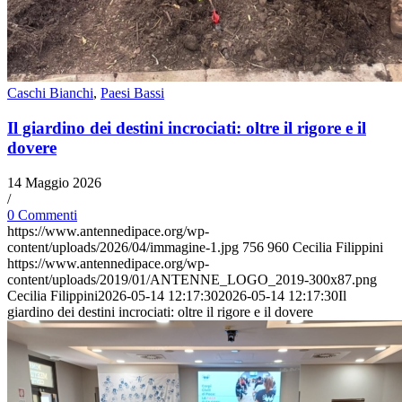
Caschi Bianchi
,
Paesi Bassi
Il giardino dei destini incrociati: oltre il rigore e il
dovere
14 Maggio 2026
/
0 Commenti
https://www.antennedipace.org/wp-
content/uploads/2026/04/immagine-1.jpg
756
960
Cecilia Filippini
https://www.antennedipace.org/wp-
content/uploads/2019/01/ANTENNE_LOGO_2019-300x87.png
Cecilia Filippini
2026-05-14 12:17:30
2026-05-14 12:17:30
Il
giardino dei destini incrociati: oltre il rigore e il dovere