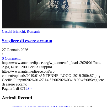
Caschi Bianchi
,
Romania
Scegliere di essere accanto
27 Gennaio 2026
/
0 Commenti
https://www.antennedipace.org/wp-content/uploads/2026/01/foto-
2.jpg
1428
1200
Cecilia Filippini
https://www.antennedipace.org/wp-
content/uploads/2019/01/ANTENNE_LOGO_2019-300x87.png
Cecilia Filippini
2026-01-27 14:52:00
2026-03-18 09:45:08
Scegliere
di essere accanto
Pagina 1 di 37
1
2
3
›
»
Articoli Recenti