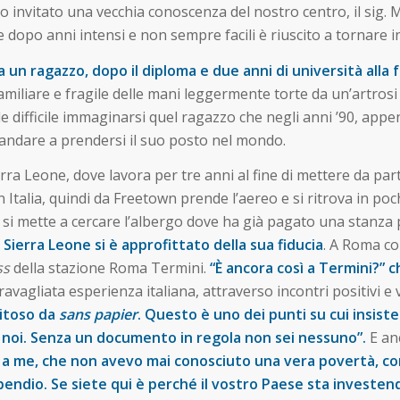
mo invitato una vecchia conoscenza del nostro centro, il sig.
e dopo anni intensi e non sempre facili è riuscito a tornare i
 un ragazzo, dopo il diploma e due anni di università alla f
 familiare e fragile delle mani leggermente torte da un’artros
 difficile immaginarsi quel ragazzo che negli anni ’90, appen
andare a prendersi il suo posto nel mondo.
erra Leone, dove lavora per tre anni al fine di mettere da pa
n Italia, quindi da Freetown prende l’aereo e si ritrova in p
o, si mette a cercare l’albergo dove ha già pagato una stanza
Sierra Leone si è approfittato della sua fiducia
. A Roma co
ss
della stazione Roma Termini.
“È ancora così a Termini?” c
travagliata esperienza italiana, attraverso incontri positivi 
nitoso da
sans papier
. Questo è uno dei punti su cui insist
 noi. Senza un documento in regola non sei nessuno”.
E anc
a me, che non avevo mai conosciuto una vera povertà, con i
pendio. Se siete qui è perché il vostro Paese sta investe