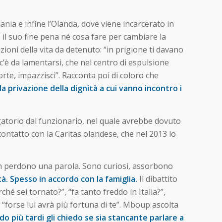
ania e infine l’Olanda, dove viene incarcerato in
il suo fine pena né cosa fare per cambiare la
zioni della vita da detenuto: “in prigione ti davano
è da lamentarsi, che nel centro di espulsione
rte, impazzisci”. Racconta poi di coloro che
a privazione della dignità a cui vanno incontro i
igatorio dal funzionario, nel quale avrebbe dovuto
contatto con la Caritas olandese, che nel 2013 lo
 non perdono una parola. Sono curiosi, assorbono
à. Spesso in accordo con la famiglia.
Il dibattito
hé sei tornato?”, “fa tanto freddo in Italia?”,
”, “forse lui avrà più fortuna di te”. Mboup ascolta
o più tardi gli chiedo se sia stancante parlare a