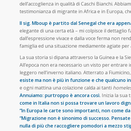
dell’accoglienza in qualità di Caschi Bianchi. Abbia
testimonianza di migrante in Africa e in Europa, ch
Il sig. Mboup è partito dal Senegal che era appena
elegante di una certa età – mi colpisce il dettaglio
dall’espressione vivace e dalla voce ferma non rende
famiglia ed una situazione mediamente agiate per 
La sua storia si dipana attraverso la Guinea e la Si
All’epoca non era necessario un visto per entrare i
leggero nell’inverno italiano. Atterrato a Fiumicin
esiste ma non è più in funzione e che qualcuno in 
e ogni mattina una colazione calda ai tanti
homele
Annuiamo: purtroppo è ancora così.
Inizia la sua 
come in Italia non si possa trovare un lavoro dig
“In Europa le carte sono importanti, non come da
“Migrazione non è sinonimo di successo. Pensate 
nulla di più che raccogliere pomodori a mezzo sti