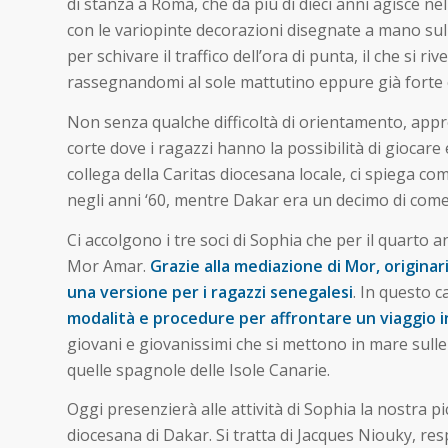
di stanza a Roma, che da più di dieci anni agisce 
con le variopinte decorazioni disegnate a mano sulla
per schivare il traffico dell’ora di punta, il che si 
rassegnandomi al sole mattutino eppure già forte c
Non senza qualche difficoltà di orientamento, appro
corte dove i ragazzi hanno la possibilità di giocare
collega della Caritas diocesana locale, ci spiega
negli anni ‘60, mentre Dakar era un decimo di come 
Ci accolgono i tre soci di Sophia che per il quarto
Mor Amar.
Grazie alla mediazione di Mor, originar
una versione per i ragazzi senegalesi
. In questo c
modalità e procedure per affrontare un viaggio in
giovani e giovanissimi che si mettono in mare sulle
quelle spagnole delle Isole Canarie.
Oggi presenzierà alle attività di Sophia la nostra pi
diocesana di Dakar. Si tratta di Jacques Niouky, res