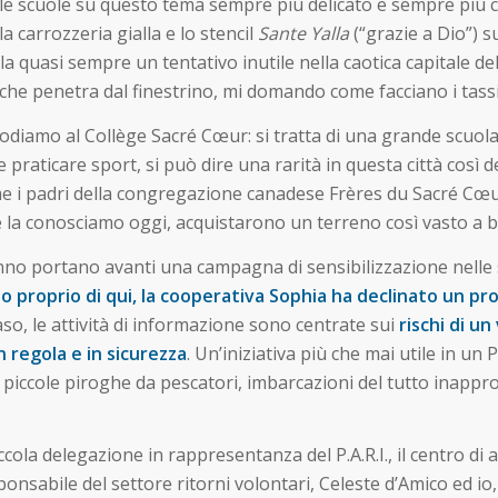
nelle scuole su questo tema sempre più delicato e sempre più
 carrozzeria gialla e lo stencil
Sante Yalla
(“grazie a Dio”) s
rivela quasi sempre un tentativo inutile nella caotica capitale 
he penetra dal finestrino, mi domando come facciano i tassi
diamo al Collège Sacré Cœur: si tratta di una grande scuola c
 e praticare sport, si può dire una rarità in questa città cos
 come i padri della congregazione canadese Frères du Sacré
la conosciamo oggi, acquistarono un terreno così vasto a ben
 anno portano avanti una campagna di sensibilizzazione nelle 
io proprio di qui, la cooperativa Sophia ha declinato un pro
aso, le attività di informazione sono centrate sui
rischi di un
 regola e in sicurezza
. Un’iniziativa più che mai utile in 
 piccole piroghe da pescatori, imbarcazioni del tutto inappr
ccola delegazione in rappresentanza del P.A.R.I., il centro di a
ponsabile del settore ritorni volontari, Celeste d’Amico ed io