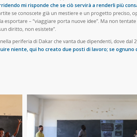
rridendo mi risponde che se ciò servirà a renderli più consa
partite se conoscete già un mestiere e un progetto preciso, 
 da esportare – “viaggiare porta nuove idee”. Ma non tentate 
n diritto, non esistete”.
lla periferia di Dakar che vanta due dipendenti, dove dal 201
ire niente, qui ho creato due posti di lavoro; se ognuno d