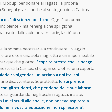
 M. Mboup, per donare ai ragazzi la propria
n Senegal grazie anche al sostegno della Caritas.
acoltà di scienze politiche
. Oggi è un uomo
i incipiente – ma l’energia che sprigiona
a uscito dalle aule universitarie, lasciò una
rte la somma necessaria a continuare il viaggio.
oche ore e con una sola maglietta e un impermeabile
 per qualche giorno.
Scoprirà presto che l’albergo
noscerà la Caritas, che ogni sera offre una coperta
hiede rivolgendosi un attimo a noi italiani.
e varie disavventure. Soprattutto,
lo sorprende
e con gli studenti, che pendono dalle sue labbra:
ora, guardando negli occhi i ragazzi, insiste:
 miei studi alle spalle, non potevo aspirare a
ndo nella vostra educazione: non sprecatela”
.