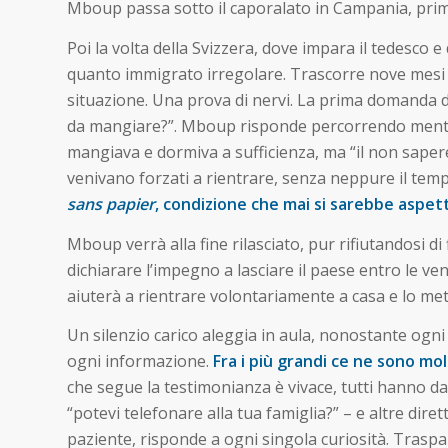
Mboup passa sotto il caporalato in Campania, prim
Poi la volta della Svizzera, dove impara il tedesco 
quanto immigrato irregolare. Trascorre nove mesi i
situazione. Una prova di nervi. La prima domanda deg
da mangiare?”. Mboup risponde percorrendo mentalme
mangiava e dormiva a sufficienza, ma “il non sapere
venivano forzati a rientrare, senza neppure il temp
sans papier
, condizione che mai si sarebbe aspett
Mboup verrà alla fine rilasciato, pur rifiutandosi d
dichiarare l’impegno a lasciare il paese entro le v
aiuterà a rientrare volontariamente a casa e lo met
Un silenzio carico aleggia in aula, nonostante ogni
ogni informazione.
Fra i più grandi ce ne sono mol
che segue la testimonianza è vivace, tutti hanno da 
“potevi telefonare alla tua famiglia?” – e altre diret
paziente, risponde a ogni singola curiosità. Trasp