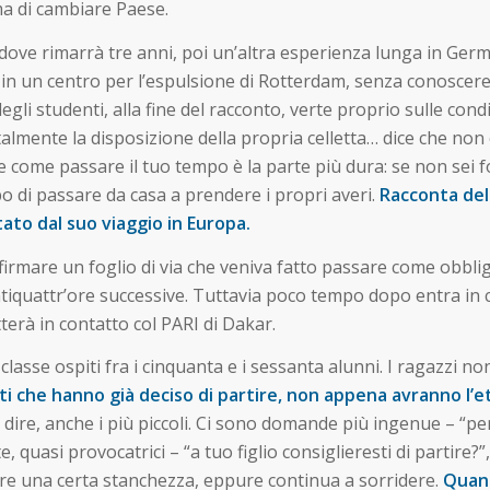
a di cambiare Paese.
e dove rimarrà tre anni, poi un’altra esperienza lunga in Germ
n un centro per l’espulsione di Rotterdam, senza conoscere 
li studenti, alla fine del racconto, verte proprio sulle condi
nte la disposizione della propria celletta… dice che non c’
 come passare il tuo tempo è la parte più dura: se non sei fo
o di passare da casa a prendere i propri averi.
Racconta dell
ato dal suo viaggio in Europa.
i firmare un foglio di via che veniva fatto passare come obbl
entiquattr’ore successive. Tuttavia poco tempo dopo entra in 
terà in contatto col PARI di Dakar.
 classe ospiti fra i cinquanta e i sessanta alunni. I ragazzi
ti che hanno già deciso di partire, non appena avranno l’et
dire, anche i più piccoli. Ci sono domande più ingenue – “perc
te, quasi provocatrici – “a tuo figlio consiglieresti di partire?
are una certa stanchezza, eppure continua a sorridere.
Quand