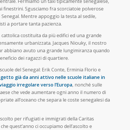
 centrale. Fermiamo un taxi tipicamente senegalese,
ui finestrini. Sgusciamo fra scorciatoie polverose
del Senegal. Mentre appoggio la testa al sedile,
sti a portare tanta pazienza.
attolica costituita da più edifici ed una grande
ì densamente urbanizzata. Jacques Niouky, il nostro
 Cœur abbiano avuto una grande lungimiranza quando
eficio dei ragazzi di quartiere.
scuole del Senegal: Erik Conte, Erminia Florio e
getto già da anni attivo nelle scuole italiane in
 viaggio irregolare verso l’Europa
, nonché sulle
un Paese che vede aumentare ogni anno il numero di
opriate all’oceano che separa le coste senegalesi da
scolto per rifugiati e immigrati della Caritas
, che quest’anno ci occupiamo dell’ascolto e