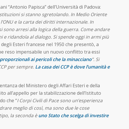
mani “Antonio Papisca” dell’Università di Padova:
stituzioni si stanno sgretolando. In Medio Oriente
l’ONU e la carta dei diritti internazionale. In
 si sono arresi alla logica della guerra. Come andare
mi e ridandola al dialogo. Si spende oggi in armi più
degli Esteri francese nel 1950 che presentò, a
bbe reso impensabile un nuovo conflitto tra essi
, proporzionali ai pericoli che la minacciano
”. Si
 CCP per sempre.
La casa dei CCP è dove l’umanità e
ntanza del Ministero degli Affari Esteri e della
ll’appello per la stabilizzazione dell’Istituto
ndo che “
I Corpi Civili di Pace sono un’esperienza
adrare meglio di così, ma sono due le cose
 tipo, la seconda è
uno Stato che scelga di investire