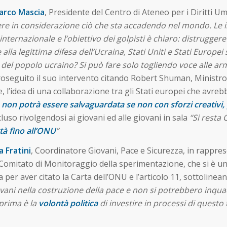
arco Mascia
, Presidente del Centro di Ateneo per i Diritti U
ere in considerazione ciò che sta accadendo nel mondo. Le i
internazionale e l’obiettivo dei golpisti è chiaro: distruggere 
alla legittima difesa dell’Ucraina, Stati Uniti e Stati Europei
nza del popolo ucraino? Si può fare solo togliendo voce alle ar
roseguito il suo intervento citando Robert Shuman, Ministro 
, l’idea di una collaborazione tra gli Stati europei che avre
 non potrà essere salvaguardata se non con
sforzi creativi
luso rivolgendosi ai giovani ed alle giovani in sala
“Si resta
ttà fino all’ONU
”
a Fratini
, Coordinatore Giovani, Pace e Sicurezza, in rapprese
tato di Monitoraggio della sperimentazione, che si è unito a
a per aver citato la Carta dell’ONU e l’articolo 11, sottolinea
iovani nella costruzione della pace e non si potrebbero inqu
 prima è la
volontà politica
di investire in processi di questo