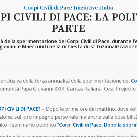
Corpi Civili di Pace
Iniziative
Italia
PI CIVILI DI PACE: LA POL
PARTE
à della sperimentazione dei Corpi Civili di Pace, durante l’
giovani e Maeci uniti nella richiesta di istituzionalizzazion
 conclusiva della terza annualità della sperimentazione dei
Co
omunità Papa Giovanni XXIII, Caritas Italiana, Cesc Project e l
I CIVILI DI PACE?
– Dopo le prime ore del mattino, dove volon
azione, sul loro impegno personale ma anche sulle possibilità
uìto il seminario pubblico
“Corpi Civili di Pace. Dopo la sper
sposta alla sua mancata partecipazione per impegni istituziona