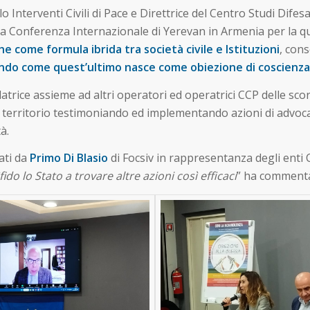
lo Interventi Civili di Pace e Direttrice del Centro Studi Difes
nte la Conferenza Internazionale di Yerevan in Armenia per la
 come formula ibrida tra società civile e Istituzioni
, con
adendo come quest’ultimo nasce come obiezione di coscienza
datrice assieme ad altri operatori ed operatrici CCP delle sc
ul territorio testimoniando ed implementando azioni di advoca
à.
ati da
Primo Di Blasio
di Focsiv in rappresentanza degli enti
fido lo Stato a trovare altre azioni così efficaci
” ha commenta