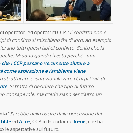
di operatori ed operatrici CCP. “
Il conflitto non è
 di conflitto si mischiano fra di loro, ad esempio
c’erano tutti questi tipi di conflitto. Sento che la
 poche. Mi sono quindi chiesto perché sono
 che i CCP possano veramente aiutare a
ità come aspirazione e l’ambiente viene
strutturare e istituzionalizzare i Corpi Civili di
ente
. Si tratta di decidere che tipo di futuro
ono consapevole, ma credo siano senz’altro un
cia “
Sarebbe bello uscire dalla percezione dei
tilde
ed
Alice
, CCP in Ecuador ed
Irene
, che ha
o le aspettative sul futuro.