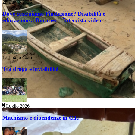
27 Luglio 2026
Dove costruiamo l’inclusione? Disabilità e
educazione a Bucarest – Intervista video
17 Luglio 2026
Tra droga e invisibilità
8 Luglio 2026
Machismo e dipendenze in Cile