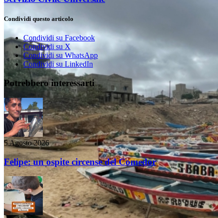
Condividi questo articolo
Condividi su Facebook
Condividi su X
Condividi su WhatsApp
Condividi su LinkedIn
Potrebbero interessarti
5 Agosto 2026
Felipe: un ospite circense del Comedor