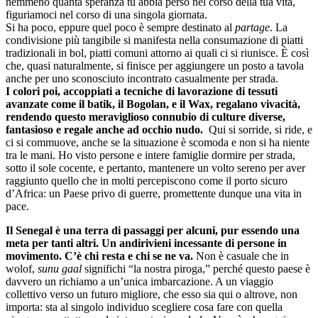
nemmeno quanta speranza tu abbia perso nel corso della tua vita,
figuriamoci nel corso di una singola giornata.
Si ha poco, eppure quel poco è sempre destinato al
partage
. La
condivisione più tangibile si manifesta nella consumazione di piatti
tradizionali in bol, piatti comuni attorno ai quali ci si riunisce. È così
che, quasi naturalmente, si finisce per aggiungere un posto a tavola
anche per uno sconosciuto incontrato casualmente per strada.
I colori poi, accoppiati a tecniche di lavorazione di tessuti
avanzate come il batik, il Bogolan, e il Wax, regalano vivacità,
rendendo questo meraviglioso connubio di culture diverse,
fantasioso e regale anche ad occhio nudo.
Qui si sorride, si ride, e
ci si commuove, anche se la situazione è scomoda e non si ha niente
tra le mani. Ho visto persone e intere famiglie dormire per strada,
sotto il sole cocente, e pertanto, mantenere un volto sereno per aver
raggiunto quello che in molti percepiscono come il porto sicuro
d’Africa: un Paese privo di guerre, promettente dunque una vita in
pace.
Il Senegal è una terra di passaggi per alcuni, pur essendo una
meta per tanti altri. Un andirivieni incessante di persone in
movimento. C’è chi resta e chi se ne va.
Non è casuale che in
wolof,
sunu gaal
significhi “la nostra piroga,” perché questo paese è
davvero un richiamo a un’unica imbarcazione. A un viaggio
collettivo verso un futuro migliore, che esso sia qui o altrove, non
importa: sta al singolo individuo scegliere cosa fare con quella