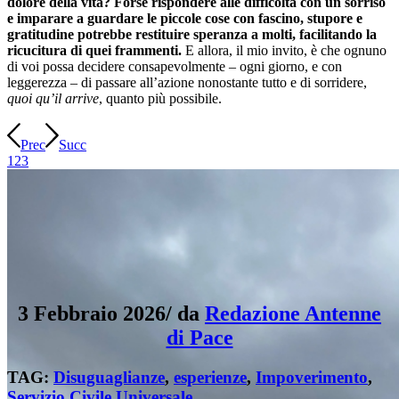
dolore della vita? Forse rispondere alle difficoltà con un sorriso
e imparare a guardare le piccole cose con fascino, stupore e
gratitudine potrebbe restituire speranza a molti, facilitando la
ricucitura di quei frammenti.
E allora, il mio invito, è che ognuno
di voi possa decidere consapevolmente – ogni giorno, e con
leggerezza – di passare all’azione nonostante tutto e di sorridere,
quoi qu’il arrive
, quanto più possibile.
Prec
Succ
1
2
3
3 Febbraio 2026
/
da
Redazione Antenne
di Pace
TAG:
Disuguaglianze
,
esperienze
,
Impoverimento
,
Servizio Civile Universale