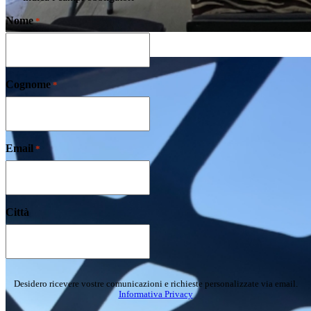
Nome
*
Cognome
*
Email
*
Città
Desidero ricevere vostre comunicazioni e richieste personalizzate via email.
Informativa Privacy