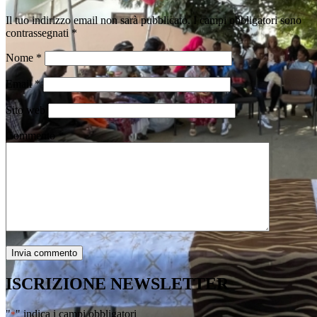
Il tuo indirizzo email non sarà pubblicato.
I campi obbligatori sono
contrassegnati
*
Nome
*
Email
*
Sito web
Commento
*
ISCRIZIONE NEWSLETTER
"
" indica i campi obbligatori
*