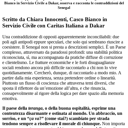
Bianco in Servizio Civile a Dakar, osserva e racconta le contraddizioni del
Senegal
Scritto da Chiara Innocenti, Casco Bianco in
Servizio Civile con Caritas Italiana a Dakar
Una contraddizione di opposti apparentemente inconciliabili: due
poli agli antipodi eppure speculari, che solo qui sembrano riuscire a
coesistere. Il Senegal non si presta a descrizioni semplici. È un Paese
complesso, attraversato da paradossi profondi: una stabilità politica
riconosciuta, sì, ma accompagnata da pratiche diffuse di corruzione
e clientelismo. Le fratture economiche e le forti disuguaglianze
sociali rendono ancora più difficile raccontarlo a chi non lo vive
quotidianamente. Cercherò, dunque, di raccontarlo a modo mio. A
partire dalla mia esperienza, senza pretendere ordine o linearità.
Piuttosto un flusso di coscienza che attraversa temi diversi, che
sposta il riflettore da un’emozione all’altra, e che rinuncia,
consapevolmente al rigore della logica per dare spazio alla memoria
emotiva.
Il paese della
teranga
, o della buona ospitalità, esprime una
contentezza disarmante e ostinata al mondo. Un abbraccio, un
sorriso, e un “
ça va
?” (come stai?) scambiato per strada
tendono sempre a risollevare il morale di chiunque.
Non importa