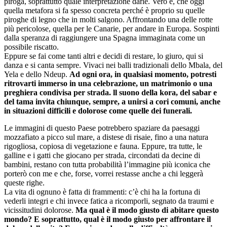
piroga, soprattutto quale interpretazione darle. Vero è, che oggi
quella metafora si fa spesso concreta perché è proprio su quelle
piroghe di legno che in molti salgono. Affrontando una delle rotte
più pericolose, quella per le Canarie, per andare in Europa. Sospinti
dalla speranza di raggiungere una Spagna immaginata come un
possibile riscatto.
Eppure se fai come tanti altri e decidi di restare, lo giuro, qui si
danza e si canta sempre. Vivaci nei balli tradizionali dello Mbala, del
Yela e dello Ndeup.
Ad ogni ora, in qualsiasi momento, potresti
ritrovarti immerso in una celebrazione, un matrimonio o una
preghiera condivisa per strada. ll suono della kora, del sabar e
del tama invita chiunque, sempre, a unirsi a cori comuni, anche
in situazioni difficili e dolorose come quelle dei funerali.
Le immagini di questo Paese potrebbero spaziare da paesaggi
mozzafiato a picco sul mare, a distese di risaie, fino a una natura
rigogliosa, copiosa di vegetazione e fauna. Eppure, tra tutte, le
galline e i gatti che giocano per strada, circondati da decine di
bambini, restano con tutta probabilità l’immagine più iconica che
porterò con me e che, forse, vorrei restasse anche a chi leggerà
queste righe.
La vita di ognuno è fatta di frammenti: c’è chi ha la fortuna di
vederli integri e chi invece fatica a ricomporli, segnato da traumi e
vicissitudini dolorose.
Ma qual è il modo giusto di abitare questo
mondo? E soprattutto, qual è il modo giusto per affrontare il