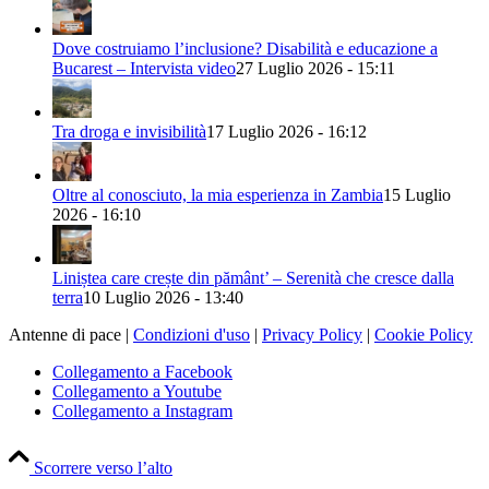
Dove costruiamo l’inclusione? Disabilità e educazione a
Bucarest – Intervista video
27 Luglio 2026 - 15:11
Tra droga e invisibilità
17 Luglio 2026 - 16:12
Oltre al conosciuto, la mia esperienza in Zambia
15 Luglio
2026 - 16:10
Liniștea care crește din pământ’ – Serenità che cresce dalla
terra
10 Luglio 2026 - 13:40
Antenne di pace |
Condizioni d'uso
|
Privacy Policy
|
Cookie Policy
Collegamento a Facebook
Collegamento a Youtube
Collegamento a Instagram
Scorrere verso l’alto