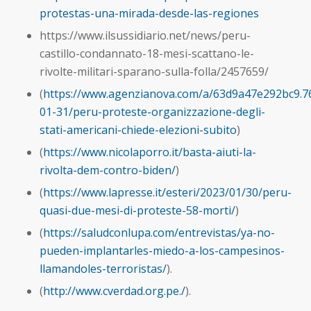
protestas-una-mirada-desde-las-regiones
https://www.ilsussidiario.net/news/peru-
castillo-condannato-18-mesi-scattano-le-
rivolte-militari-sparano-sulla-folla/2457659/
(
https://www.agenzianova.com/a/63d9a47e292bc9.7
01-31/peru-proteste-organizzazione-degli-
stati-americani-chiede-elezioni-subito
)
(
https://www.nicolaporro.it/basta-aiuti-la-
rivolta-dem-contro-biden/
)
(
https://www.lapresse.it/esteri/2023/01/30/peru-
quasi-due-mesi-di-proteste-58-morti/
)
(
https://saludconlupa.com/entrevistas/ya-no-
pueden-implantarles-miedo-a-los-campesinos-
llamandoles-terroristas/
).
(
http://www.cverdad.org.pe./
).