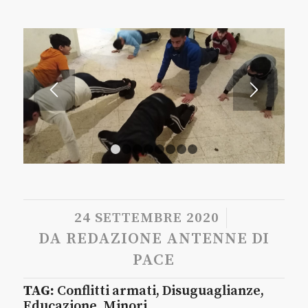
1
2
3
4
5
6
7
8
/
24 SETTEMBRE 2020
DA
REDAZIONE ANTENNE DI
PACE
TAG:
Conflitti armati
,
Disuguaglianze
,
Educazione
,
Minori