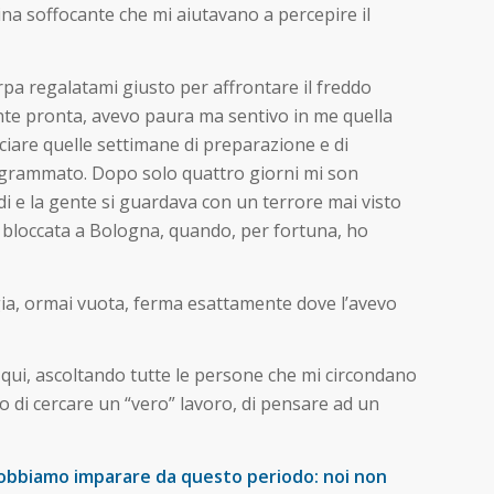
ina soffocante che mi aiutavano a percepire il
rpa regalatami giusto per affrontare il freddo
nte pronta, avevo paura ma sentivo in me quella
uciare quelle settimane di preparazione e di
rogrammato. Dopo solo quattro giorni mi son
rdi e la gente si guardava con un terrore mai visto
 bloccata a Bologna, quando, per fortuna, ho
ligia, ormai vuota, ferma esattamente dove l’avevo
 qui, ascoltando tutte le persone che mi circondano
o di cercare un “vero” lavoro, di pensare ad un
obbiamo imparare da questo periodo: noi non