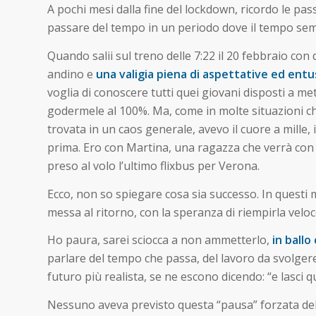
A pochi mesi dalla fine del lockdown, ricordo le pa
passare del tempo in un periodo dove il tempo se
Quando salii sul treno delle 7:22 il 20 febbraio co
andino e
una valigia piena di aspettative ed ent
voglia di conoscere tutti quei giovani disposti a m
godermele al 100%. Ma, come in molte situazioni c
trovata in un caos generale, avevo il cuore a mille,
prima. Ero con Martina, una ragazza che verrà con 
preso al volo l’ultimo flixbus per Verona.
Ecco, non so spiegare cosa sia successo. In questi m
messa al ritorno, con la speranza di riempirla velo
Ho paura, sarei sciocca a non ammetterlo,
in ballo
parlare del tempo che passa, del lavoro da svolgere
futuro più realista, se ne escono dicendo: “e lasci q
Nessuno aveva previsto questa “pausa” forzata d