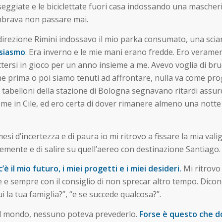
sseggiate e le biciclettate fuori casa indossando una mascher
mbrava non passare mai.
n direzione Rimini indossavo il mio parka consumato, una scia
usiasmo
. Era inverno e le mie mani erano fredde. Ero verame
ettersi in gioco per un anno insieme a me. Avevo voglia di br
he prima o poi siamo tenuti ad affrontare, nulla va come p
 i tabelloni della stazione di Bologna segnavano ritardi assu
me in Cile, ed ero certa di dover rimanere almeno una notte
esi d’incertezza e di paura io mi ritrovo a fissare la mia va
cemente e di salire su quell’aereo con destinazione Santiago.
 c’è il mio futuro, i miei progetti e i miei desideri.
Mi ritrovo
 e sempre con il consiglio di non sprecar altro tempo. Dicon
ui la tua famiglia?”, “e se succede qualcosa?”.
el mondo, nessuno poteva prevederlo.
Forse è questo che d