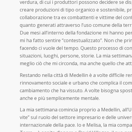
verdura, di cui i produttori possono decidere se di
creare produzioni di tipo organico e sostenibile, p
collaborazione tra ex combattenti e vittime del confl
quanto generati attraverso l’uso comune della terr
Due mesi all’interno della fondazione mi hanno per
mi ha fatto sentire “contestualizzato”. Non che prim
facendo ci vuole del tempo. Questo processo di cons
situazioni, luoghi, persone, storie. La mia settiman
meglio ciò che mi circonda, ma anche quello che at
Restando nella città di Medellin è a volte difficile
rinnovamento sociale e urbano che complica il compit
cambiamento che ha vissuto. A volte bisogna spostar
anche e più semplicemente mentale.
La mia settimana comincia proprio a Medellin, all’U
vite” sul ruolo del settore impresario e delle univ
internazionale della pace. Io e Melisa, la mia com