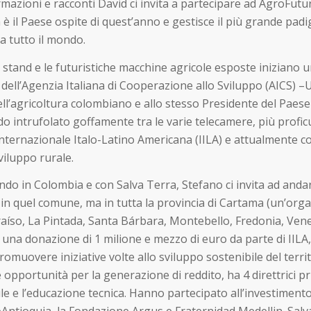
mazioni e racconti David ci invita a partecipare ad AgroFutu
 è il Paese ospite di quest’anno e gestisce il più grande padig
a tutto il mondo.
 stand e le futuristiche macchine agricole esposte iniziano un
 dell’Agenzia Italiana di Cooperazione allo Sviluppo (AICS) –U
ell’agricoltura colombiano e allo stesso Presidente del Paese 
o intrufolato goffamente tra le varie telecamere, più proficu
Internazionale Italo-Latino Americana (IILA) e attualmente 
viluppo rurale.
do in Colombia e con Salva Terra, Stefano ci invita ad andar
n quel comune, ma in tutta la provincia di Cartama (un’organ
aíso, La Pintada, Santa Bárbara, Montebello, Fredonia, Venec
una donazione di 1 milione e mezzo di euro da parte di IILA,
muovere iniziative volte allo sviluppo sostenibile del territ
 opportunità per la generazione di reddito, ha 4 direttrici pri
le e l’educazione tecnica. Hanno partecipato all’investiment