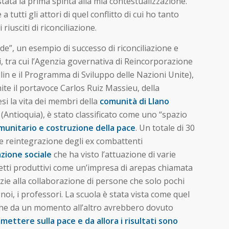
tata la prima spinta alla mia contestualizzazione.
tutti gli attori di quel conflitto di cui ho tanto
riusciti di riconciliazione.
nde”, un esempio di successo di riconciliazione e
, tra cui l’Agenzia governativa di Reincorporazione
in e il Programma di Sviluppo delle Nazioni Unite),
ite il portavoce Carlos Ruiz Massieu, della
si la vita dei membri della
comunità di Llano
(Antioquia), è stato classificato come uno “spazio
omunitario e costruzione della pace
. Un totale di 30
 e reintegrazione degli ex combattenti
zione sociale
che ha visto l’attuazione di varie
rogetti produttivi come un’impresa di arepas chiamata
ie alla collaborazione di persone che solo pochi
oi, i professori. La scuola è stata vista come quel
 che da un momento all’altro avrebbero dovuto
mmettere sulla pace e da allora i risultati sono