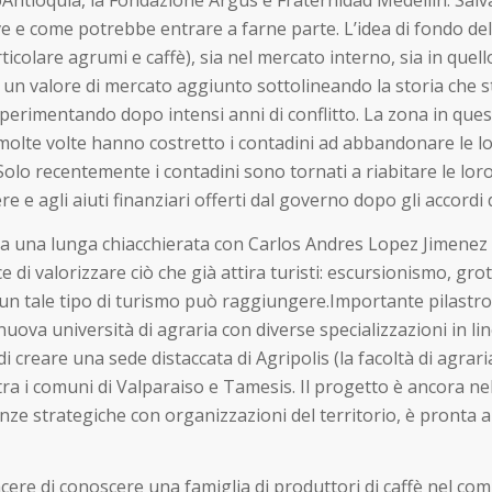
ntioquia, la Fondazione Argus e Fraternidad Medellin. Salva
e e come potrebbe entrare a farne parte. L’idea di fondo del
ticolare agrumi e caffè), sia nel mercato interno, sia in quel
un valore di mercato aggiunto sottolineando la storia che sta
sperimentando dopo intensi anni di conflitto. La zona in questio
he molte volte hanno costretto i contadini ad abbandonare le l
olo recentemente i contadini sono tornati a riabitare le loro
 e agli aiuti finanziari offerti dal governo dopo gli accordi 
 una lunga chiacchierata con Carlos Andres Lopez Jimenez – 
di valorizzare ciò che già attira turisti: escursionismo, grotte
he un tale tipo di turismo può raggiungere.Importante pilastro
uova università di agraria con diverse specializzazioni in line
di creare una sede distaccata di Agripolis (la facoltà di agrar
a i comuni di Valparaiso e Tamesis. Il progetto è ancora nel
eanze strategiche con organizzazioni del territorio, è pronta
cere di conoscere una famiglia di produttori di caffè nel com