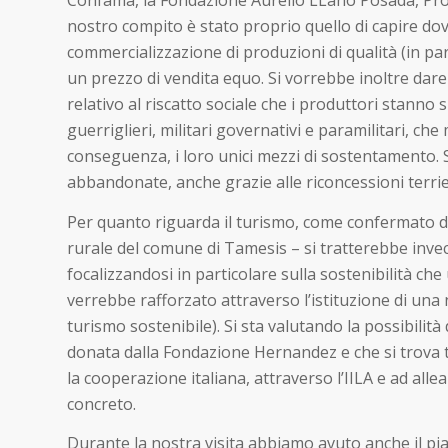
Confama, la Fondazione Aurelio LLano Posada, ProA
nostro compito è stato proprio quello di capire dov
commercializzazione di produzioni di qualità (in par
un prezzo di vendita equo. Si vorrebbe inoltre dare 
relativo al riscatto sociale che i produttori stanno 
guerriglieri, militari governativi e paramilitari, c
conseguenza, i loro unici mezzi di sostentamento. S
abbandonate, anche grazie alle riconcessioni terriere
Per quanto riguarda il turismo, come confermato da
rurale del comune di Tamesis – si tratterebbe invece 
focalizzandosi in particolare sulla sostenibilità c
verrebbe rafforzato attraverso l’istituzione di una n
turismo sostenibile). Si sta valutando la possibilità 
donata dalla Fondazione Hernandez e che si trova tr
la cooperazione italiana, attraverso l’IILA e ad all
concreto.
Durante la nostra visita abbiamo avuto anche il pia