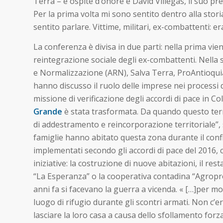
Terra – è ospite d’onore e David Villegas, il suo p
Per la prima volta mi sono sentito dentro alla storia
sentito parlare. Vittime, militari, ex-combattenti: era
La conferenza è divisa in due parti: nella prima vie
reintegrazione sociale degli ex-combattenti. Nella 
e Normalizzazione (ARN), Salva Terra, ProAntioquia
hanno discusso il ruolo delle imprese nei processi 
missione di verificazione degli accordi di pace in 
Grande
è stata trasformata. Da quando questo terri
di addestramento e reincorporazione territoriale”, 
famiglie hanno abitato questa zona durante il conf
implementati secondo gli accordi di pace del 2016, c
iniziative: la costruzione di nuove abitazioni, il r
“La Esperanza” o la cooperativa contadina “Agropr
anni fa si facevano la guerra a vicenda. « […]per m
luogo di rifugio durante gli scontri armati. Non 
lasciare la loro casa a causa dello sfollamento forz