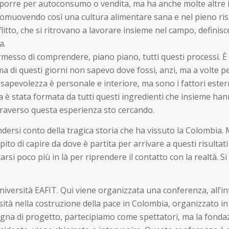
sporre per autoconsumo o vendita, ma ha anche molte altre im
romuovendo così una cultura alimentare sana e nel pieno rispe
itto, che si ritrovano a lavorare insieme nel campo, definisce
a.
messo di comprendere, piano piano, tutti questi processi. È
a di questi giorni non sapevo dove fossi, anzi, ma a volte pe
apevolezza è personale e interiore, ma sono i fattori estern
a è stata formata da tutti questi ingredienti che insieme han
traverso questa esperienza sto cercando.
 rendersi conto della tragica storia che ha vissuto la Colombi
o di capire da dove è partita per arrivare a questi risultati 
si poco più in là per riprendere il contatto con la realtà. S
niversità EAFIT. Qui viene organizzata una conferenza, all’i
ersità nella costruzione della pace in Colombia, organizzato
pagna di progetto, partecipiamo come spettatori, ma la fonda