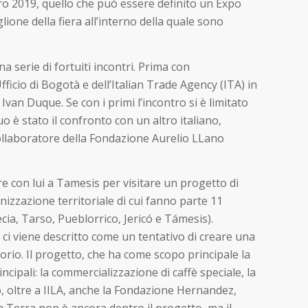
ro 2019, quello che può essere definito un Expo
lione della fiera all’interno della quale sono
a serie di fortuiti incontri. Prima con
fficio di Bogotà e dell’Italian Trade Agency (ITA) in
Ivan Duque. Se con i primi l’incontro si è limitato
o è stato il confronto con un altro italiano,
collaboratore della Fondazione Aurelio LLano
e con lui a Tamesis per visitare un progetto di
izzazione territoriale di cui fanno parte 11
ia, Tarso, Pueblorrico, Jericó e Támesis).
 ci viene descritto come un tentativo di creare una
orio. Il progetto, che ha come scopo principale la
ncipali: la commercializzazione di caffè speciale, la
o, oltre a IILA, anche la Fondazione Hernandez,