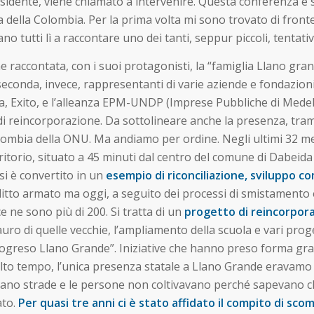
residente, viene chiamato a intervenire. Questa conferenza è s
 della Colombia. Per la prima volta mi sono trovato di fronte a 
no tutti lì a raccontare uno dei tanti, seppur piccoli, tentativi 
ne raccontata, con i suoi protagonisti, la “famiglia Llano gra
seconda, invece, rappresentanti di varie aziende e fondazioni
, Exito, e l’alleanza EPM-UNDP (Imprese Pubbliche di Medell
di reincorporazione. Da sottolineare anche la presenza, tram
Colombia della ONU. Ma andiamo per ordine. Negli ultimi 32 me
torio, situato a 45 minuti dal centro del comune di Dabeida 
si è convertito in un
esempio di riconciliazione, sviluppo c
litto armato ma oggi, a seguito dei processi di smistamento
e ne sono più di 200. Si tratta di un
progetto di reincorpora
estauro di quelle vecchie, l’ampliamento della scuola e vari p
ogreso Llano Grande”. Iniziative che hanno preso forma graz
olto tempo, l’unica presenza statale a Llano Grande eravamo n
c’erano strade e le persone non coltivavano perché sapevano
ato.
Per quasi tre anni ci è stato affidato il compito di sco