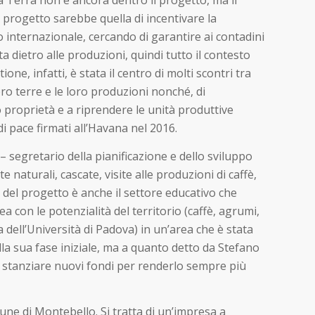
 Terra non è ancora dentro il progetto, ma il
 progetto sarebbe quella di incentivare la
lo internazionale, cercando di garantire ai contadini
 dietro alle produzioni, quindi tutto il contesto
ne, infatti, è stata il centro di molti scontri tra
oro terre e le loro produzioni nonché, di
 proprietà e a riprendere le unità produttive
di pace firmati all’Havana nel 2016.
segretario della pianificazione e dello sviluppo
 naturali, cascate, visite alle produzioni di caffè,
 del progetto è anche il settore educativo che
a con le potenzialità del territorio (caffè, agrumi,
ia dell’Università di Padova) in un’area che è stata
la sua fase iniziale, ma a quanto detto da Stefano
 a stanziare nuovi fondi per renderlo sempre più
une di Montebello. Si tratta di un’impresa a