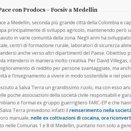
 Pace con Prodocs – Focsiv a Medellin
ace a Medellin, seconda più grande città della Colombia e cap
cupa principalmente di sviluppo agricolo, mantenendo però un
avuto in varie comunità della zona. Negli anni ha sviluppato
ntale, centri di formazione rurale, laboratori di sicurezza al
andersi anche verso altri dipartimenti del Paese. Obiettivo 
intendersi in maniera molto creativa. Per David Villegas, d
di miglioramento di reddito per persone svantaggiate, ma anc
ità e l’insegnamento a vivere in modo sostenibile e nel pieno
iconosciuto a Salva Terra un grandissimo ruolo, ma con esso a
lle poche associazioni della società civile responsabili e ga
lombiano e l’ormai ex gruppo guerrigliero FARC-EP e che han
 Salva Terra prevedono infatti il
reinserimento nella società
avoro manuale,
nelle ex coltivazioni di cocaina, ora riconver
to nelle Comunas 1 e 8 di Medellin, puntano non solo a gene