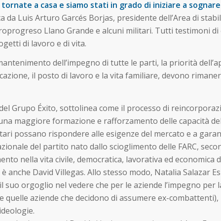
 tornate a casa e siamo stati in grado di iniziare a sognar
 da Luis Arturo Garcés Borjas, presidente dell’Area di stabil
oprogreso Llano Grande e alcuni militari. Tutti testimoni 
etti di lavoro e di vita.
 mantenimento dell’impegno di tutte le parti, la priorità dell’
cazione, il posto di lavoro e la vita familiare, devono rimaner
 Grupo Éxito, sottolinea come il processo di reincorporazion
o una maggiore formazione e rafforzamento delle capacità de
ari possano rispondere alle esigenze del mercato e a garanti
ionale del partito nato dallo scioglimento delle FARC, seco
nto nella vita civile, democratica, lavorativa ed economica d
 è anche David Villegas. Allo stesso modo, Natalia Salazar Es
l suo orgoglio nel vedere che per le aziende l’impegno per l
tutte quelle aziende che decidono di assumere ex-combattenti)
ideologie.