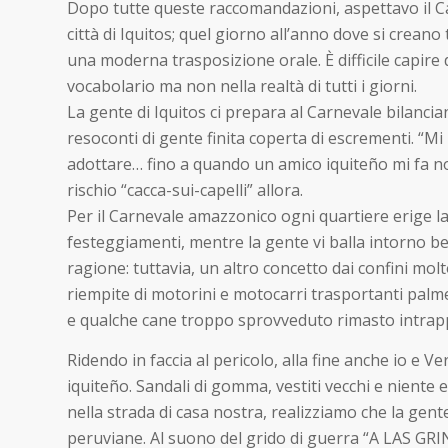
Dopo tutte queste raccomandazioni, aspettavo il Ca
città di Iquitos; quel giorno all’anno dove si creano 
una moderna trasposizione orale. È difficile capire 
vocabolario ma non nella realtà di tutti i giorni.
La gente di Iquitos ci prepara al Carnevale bilancia
resoconti di gente finita coperta di escrementi. “Mi
adottare… fino a quando un amico iquiteño mi fa not
rischio “cacca-sui-capelli” allora.
Per il Carnevale amazzonico ogni quartiere erige l
festeggiamenti, mentre la gente vi balla intorno b
ragione: tuttavia, un altro concetto dai confini molto
riempite di motorini e motocarri trasportanti palm
e qualche cane troppo sprovveduto rimasto intrappo
Ridendo in faccia al pericolo, alla fine anche io e V
iquiteño. Sandali di gomma, vestiti vecchi e niente e
nella strada di casa nostra, realizziamo che la gent
peruviane. Al suono del grido di guerra “A LAS GR