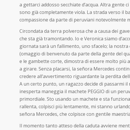
a gettarci addosso secchiate d’acqua. Altra gente c
sono già completamente viola. La strada verso il bar
compassione da parte di peruviani notevolmente meno
Circondata da terra polverosa che a causa dei gavet
che sta già tramontando. Io e Veronica siamo d’accor
giornata sarà un fallimento, uno sfacelo; la nostra 
(omaggio di benvenuto da parte della gente del qua
e le gambette corte, dimostra di essere molto più al
a girare. Senza placarsi, la señora Mercedes continu
credere all’avvertimento riguardante la perdita dell
A un certo punto, un ragazzo decide di passarmi il
inesperta maneggia il machete PEGGIO di un peruvia
primordiale. Sto usando un machete e sta funzionan
rallenta, colpisci più lentamente, mi stanno urlando
señora Mercedes, che colpisce con gentile maestria
Il momento tanto atteso della caduta avviene mentr