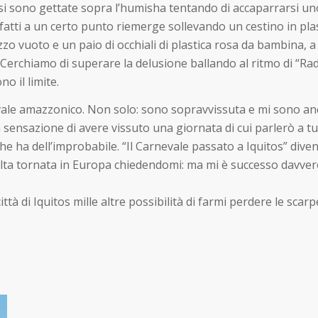
 si sono gettate sopra l’humisha tentando di accaparrarsi un
infatti a un certo punto riemerge sollevando un cestino in pla
o vuoto e un paio di occhiali di plastica rosa da bambina, a 
 Cerchiamo di superare la delusione ballando al ritmo di “Radi
 il limite.
ale amazzonico. Non solo: sono sopravvissuta e mi sono anch
a sensazione di avere vissuto una giornata di cui parlerò a tu
e ha dell’improbabile. “Il Carnevale passato a Iquitos” diven
olta tornata in Europa chiedendomi: ma mi è successo davvero
ittà di Iquitos mille altre possibilità di farmi perdere le sc