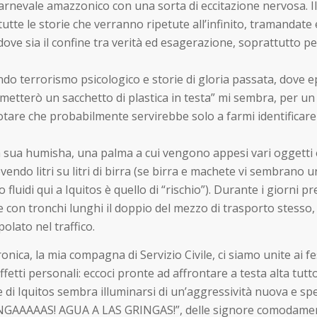
rnevale amazzonico con una sorta di eccitazione nervosa. Il
tutte le storie che verranno ripetute all’infinito, tramandate e
dove sia il confine tra verità ed esagerazione, soprattutto pe
ndo terrorismo psicologico e storie di gloria passata, dove ep
 metterò un sacchetto di plastica in testa” mi sembra, per un
are che probabilmente servirebbe solo a farmi identificare d
a sua humisha, una palma a cui vengono appesi vari oggetti e
evendo litri su litri di birra (se birra e machete vi sembra
 fluidi qui a Iquitos è quello di “rischio”). Durante i giorni p
e con tronchi lunghi il doppio del mezzo di trasporto stess
lato nel traffico.
eronica, la mia compagna di Servizio Civile, ci siamo unite ai
ffetti personali: eccoci pronte ad affrontare a testa alta tutt
e di Iquitos sembra illuminarsi di un’aggressività nuova e sp
INGAAAAAS! AGUA A LAS GRINGAS!”, delle signore comodament