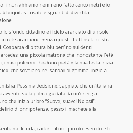
colori: non abbiamo nemmeno fatto cento metri e io
blanquitas”: risate e sguardi di divertita
zione.
o sfondo cittadino e il cielo aranciato di un sole
i in rete arancione. Senza questo bottino la nostra
. Cosparsa di pittura blu perfino sui denti
Mercedes: una piccola matrona che, nonostante l’età
, i miei polmoni chiedono pietà e la mia testa inizia
piedi che scivolano nei sandali di gomma. Inizio a
umisha. Pessima decisione: sappiate che un’italiana
mi avvento sulla palma guidata da un’energia
 che inizia urlare “Suave, suave! No asì!”:
delirio di onnipotenza, passo il machete alla
tiamo le urla, raduno il mio piccolo esercito e li