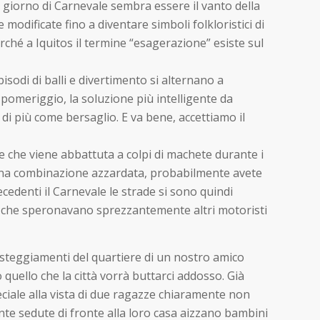
 giorno di Carnevale sembra essere il vanto della
 modificate fino a diventare simboli folkloristici di
rché a Iquitos il termine “esagerazione” esiste sul
isodi di balli e divertimento si alternano a
 pomeriggio, la soluzione più intelligente da
i più come bersaglio. E va bene, accettiamo il
 che viene abbattuta a colpi di machete durante i
no una combinazione azzardata, probabilmente avete
recedenti il Carnevale le strade si sono quindi
o, che speronavano sprezzantemente altri motoristi
 festeggiamenti del quartiere di un nostro amico
o quello che la città vorrà buttarci addosso. Già
eciale alla vista di due ragazze chiaramente non
e sedute di fronte alla loro casa aizzano bambini