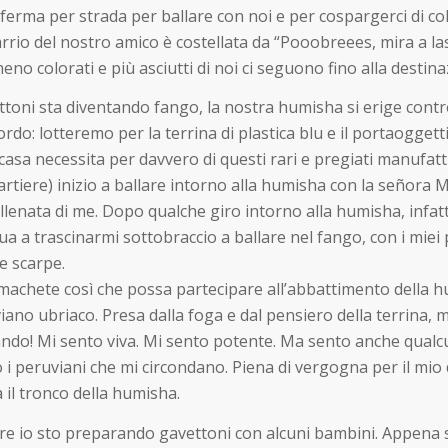
i ferma per strada per ballare con noi e per cospargerci di 
rio del nostro amico è costellata da “Pooobreees, mira a las 
 colorati e più asciutti di noi ci seguono fino alla destina
toni sta diventando fango, la nostra humisha si erige contro l
do: lotteremo per la terrina di plastica blu e il portaoggett
casa necessita per davvero di questi rari e pregiati manufatti
rtiere) inizio a ballare intorno alla humisha con la señora 
lenata di me. Dopo qualche giro intorno alla humisha, infatti
a a trascinarmi sottobraccio a ballare nel fango, con i miei 
e scarpe.
 machete così che possa partecipare all’abbattimento della h
no ubriaco. Presa dalla foga e dal pensiero della terrina, 
do! Mi sento viva. Mi sento potente. Ma sento anche qualcuno
 i peruviani che mi circondano. Piena di vergogna per il mio 
 il tronco della humisha.
e io sto preparando gavettoni con alcuni bambini. Appena sen