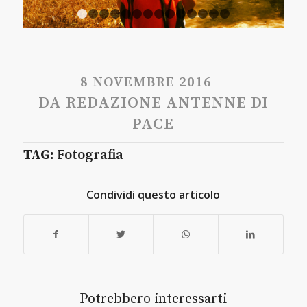
1
2
3
4
5
6
7
8
9
10
11
12
13
14
/
8 NOVEMBRE 2016
DA
REDAZIONE ANTENNE DI
PACE
TAG:
Fotografia
Condividi questo articolo
Potrebbero interessarti