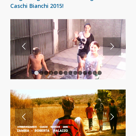
Caschi Bianchi 2015!
1
2
3
4
5
6
7
8
9
10
11
12
13
14