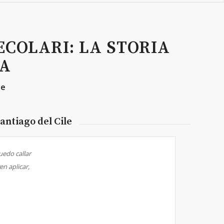
COLARI: LA STORIA
CA
te
antiago del Cile
uedo callar
en aplicar,