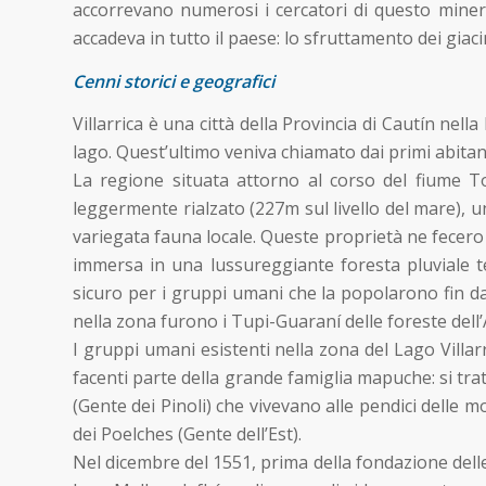
accorrevano numerosi i cercatori di questo minera
accadeva in tutto il paese: lo sfruttamento dei giaci
Cenni storici e geografici
Villarrica è una città della Provincia di Cautín nell
lago. Quest’ultimo veniva chiamato dai primi abitan
La regione situata attorno al corso del fiume T
leggermente rialzato (227m sul livello del mare), un
variegata fauna locale. Queste proprietà ne fecer
immersa in una lussureggiante foresta pluviale te
sicuro per i gruppi umani che la popolarono fin d
nella zona furono i Tupi-Guaraní delle foreste dell’
I gruppi umani esistenti nella zona del Lago Villar
facenti parte della grande famiglia mapuche: si trat
(Gente dei Pinoli) che vivevano alle pendici delle 
dei Poelches (Gente dell’Est).
Nel dicembre del 1551, prima della fondazione delle 