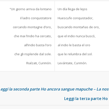
“Un giorno arriva da lontano
Un día llega de lejos
il ladro conquistatore
Huescufe conquistador,
cercando montagne d’oro,
buscando montañas de oro,
che mai l’indio ha cercato,
que el indio nunca buscó,
all’indio basta l’oro
al indio le basta el oro
che gli risplende dal sole.
que le relumbra del sol.
Rialzati, Curimón.
Levántate, Curimón.
eggi la seconda parte
Ho ancora sangue mapuche – La nost
Leggi la terza parte
Ho 