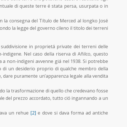
ntuale di queste terre é stata persa, usurpata o in
con la consegna del Título de Merced al longko José
do la legge del governo cileno il titolo dei terreni
uddivisione in proprietá private dei terreni delle
ndigene. Nel caso della riserva di Añilco, questo
ita a non-indigeni avvenne giá nel 1938. Si potrebbe
to di un desiderio proprio di qualche membro della
ce, dare puramente un’apparenza legale alla vendita
ndo la trasformazione di quello che credevano fosse
tale del prezzo accordato, tutto ció ingannando a un
rovava un rehue
[2]
e dove si dava forma ad antiche