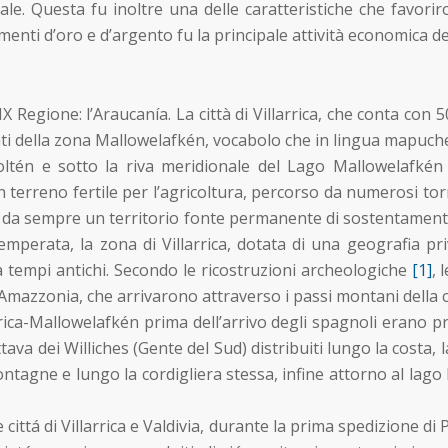
le. Questa fu inoltre una delle caratteristiche che favorir
menti d’oro e d’argento fu la principale attività economica del
a IX Regione: l’Araucanía. La città di Villarrica, che conta con
ti della zona Mallowelafkén, vocabolo che in lingua mapuche s
oltén e sotto la riva meridionale del Lago Mallowelafkén
 terreno fertile per l’agricoltura, percorso da numerosi torre
o da sempre un territorio fonte permanente di sostentamen
mperata, la zona di Villarrica, dotata di una geografia pri
a tempi antichi. Secondo le ricostruzioni archeologiche
[1]
, 
Amazzonia, che arrivarono attraverso i passi montani della cor
rica-Mallowelafkén prima dell’arrivo degli spagnoli erano pr
tava dei Williches (Gente del Sud) distribuiti lungo la costa, 
montagne e lungo la cordigliera stessa, infine attorno al lago
cittá di Villarrica e Valdivia, durante la prima spedizione d