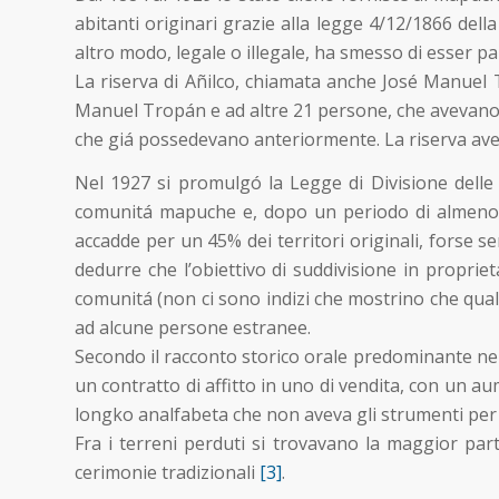
abitanti originari grazie alla legge 4/12/1866 del
altro modo, legale o illegale, ha smesso di esser pa
La riserva di Añilco, chiamata anche José Manuel T
Manuel Tropán e ad altre 21 persone, che avevano ap
che giá possedevano anteriormente. La riserva aveva
Nel 1927 si promulgó la Legge di Divisione delle 
comunitá mapuche e, dopo un periodo di almeno 10
accadde per un 45% dei territori originali, forse s
dedurre che l’obiettivo di suddivisione in propri
comunitá (non ci sono indizi che mostrino che qual
ad alcune persone estranee.
Secondo il racconto storico orale predominante nel
un contratto di affitto in uno di vendita, con un a
longko analfabeta che non aveva gli strumenti per i
Fra i terreni perduti si trovavano la maggior part
cerimonie tradizionali
[3]
.