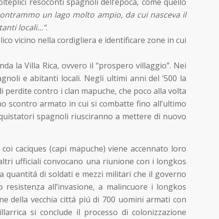
olteplici resoconti spagnoli dell’epoca, come quello
contrammo un lago molto ampio, da cui nasceva il
tanti locali…”
.
 vicino nella cordigliera e identificare zone in cui
a la Villa Rica, ovvero il “prospero villaggio”. Nei
noli e abitanti locali. Negli ultimi anni del ‘500 la
i perdite contro i clan mapuche, che poco alla volta
uno scontro armato in cui si combatte fino all’ultimo
nquistatori spagnoli riusciranno a mettere di nuovo
ti coi caciques (capi mapuche) viene accennato loro
 altri ufficiali convocano una riunione con i longkos
a quantitá di soldati e mezzi militari che il governo
 resistenza all’invasione, a malincuore i longkos
ne della vecchia cittá piú di 700 uomini armati con
llarrica si conclude il processo di colonizzazione