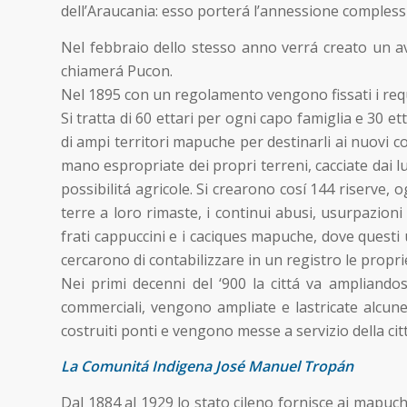
dell’Araucania: esso porterá l’annessione complessiva d
Nel febbraio dello stesso anno verrá creato un ava
chiamerá Pucon.
Nel 1895 con un regolamento vengono fissati i requisi
Si tratta di 60 ettari per ogni capo famiglia e 30 e
di ampi territori mapuche per destinarli ai nuovi 
mano espropriate dei propri terreni, cacciate dai l
possibilitá agricole. Si crearono cosí 144 riserve,
terre a loro rimaste, i continui abusi, usurpazion
frati cappuccini e i caciques mapuche, dove questi u
cercarono di contabilizzare in un registro le propr
Nei primi decenni del ‘900 la cittá va ampliand
commerciali, vengono ampliate e lastricate alcune 
costruiti ponti e vengono messe a servizio della c
La Comunitá Indigena José Manuel Tropán
Dal 1884 al 1929 lo stato cileno fornisce ai mapuche