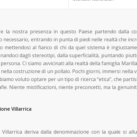
e la nostra presenza in questo Paese partendo dalla cond
o necessario, entrando in punta di piedi nelle realtà che incroc
no mettendosi al fianco di chi da quel sistema è ingiusta
nandoci dagli stereotipi, dalla superficialità, puntando pi
 persona. Ci siamo avvicinati alla realtá della famiglia Mar
rli nella costruzione di un pollaio. Pochi giorni, immersi ne
biamo voluto optare per un tipo di ricerca “etica”, che parti
afie. Niente mistificazioni, niente preconcetti, ma la genuinità
ione Villarrica
 Villarrica deriva dalla denominazione con la quale si allu