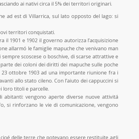
ciando ai nativi circa il 5% dei territori originari.
ad est di Villarrica, sul lato opposto del lago: si
vi territori conquistati.
ra il 1901 e 1902 il governo autorizza l’acquisizione
azione allarmó le famiglie mapuche che venivano man
i sempre scoscese o boschive, di scarse attrattive e
parte dei coloni dei diritti dei mapuche sulle poche
il 23 ottobre 1903 ad una importante riunione fra i
anti allo stato cileno. Con l’aiuto dei cappuccini si
oro titoli e parcelle.
 abitanti: vengono aperte diverse nuove attivitá
afo, si rinforzano le vie di comunicazione, vengono
 cioé delle terre che potevano essere restituite agli