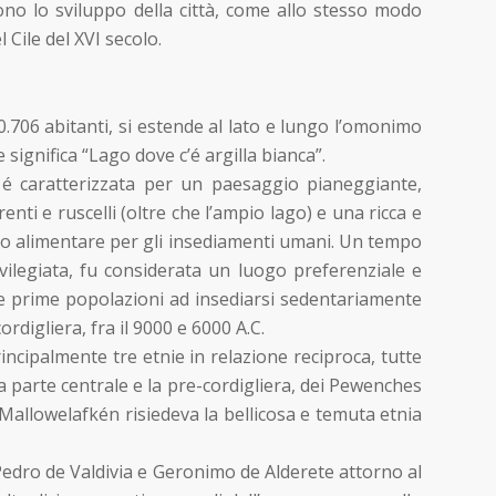
ono lo sviluppo della città, come allo stesso modo
 Cile del XVI secolo.
 50.706 abitanti, si estende al lato e lungo l’omonimo
ignifica “Lago dove c’é argilla bianca”.
 é caratterizzata per un paesaggio pianeggiante,
nti e ruscelli (oltre che l’ampio lago) e una ricca e
to alimentare per gli insediamenti umani. Un tempo
vilegiata, fu considerata un luogo preferenziale e
le prime popolazioni ad insediarsi sedentariamente
digliera, fra il 9000 e 6000 A.C.
incipalmente tre etnie in relazione reciproca, tutte
la parte centrale e la pre-cordigliera, dei Pewenches
 Mallowelafkén risiedeva la bellicosa e temuta etnia
i Pedro de Valdivia e Geronimo de Alderete attorno al