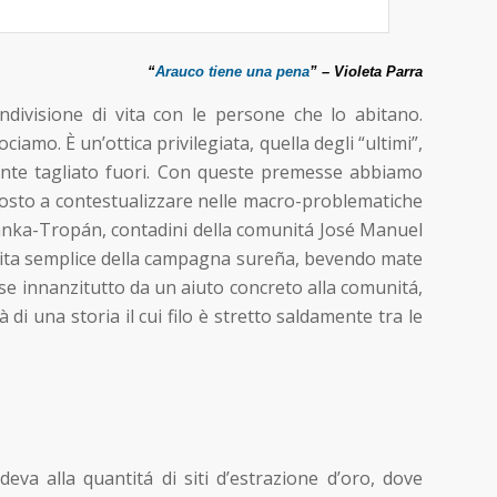
“
Arauco tiene una pena
” – Violeta Parra
ivisione di vita con le persone che lo abitano.
iamo. È un’ottica privilegiata, quella degli “ultimi”,
mente tagliato fuori. Con queste premesse abbiamo
uttosto a contestualizzare nelle macro-problematiche
illanka-Tropán, contadini della comunitá José Manuel
lla vita semplice della campagna sureña, bevendo mate
sse innanzitutto da un aiuto concreto alla comunitá,
 di una storia il cui filo è stretto saldamente tra le
deva alla quantitá di siti d’estrazione d’oro, dove