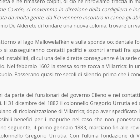
etá e ne rimasero colpiti, di ció ne ritroviamo traccia in m
e Cavtén, ci movemmo in direzione della cordigliera e in
ata da molta gente, da lí ci vennero incontro in canoa gli abi
mo De Alderete di fondare una nuova colonia, trovare un valico
ttorno al lago Mallowelafkén e sulla sponda occidentale fond
 si susseguiranno contatti pacifici e scontri armati fra spag
nstabilitá, di cui una delle dirette conseguenze é la serie d
Bio. Nel febbraio 1602 la stessa sorte tocca a Villarrica: in 
olo. Passerano quasi tre secoli di silenzio prima che i co
hi da parte dei funzionari del governo Cileno e nei contat
tá. Il 31 dicembre del 1882 il colonnello Gregorio Urrutia ed
no di ricolonizzazione di Villarrica; dopo aver specificato l
ssibili benefici per i mapuche nel caso che non ponessero
orno seguente, il primo gennaio 1883, marciano fin alle rovi
olonnello Gregorio Urrutia. Con l’ultima fondazione di Vi