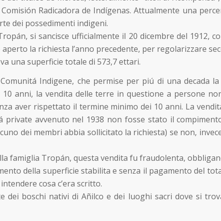
la Comisión Radicadora de Indígenas. Attualmente una perce
rte dei possedimenti indigeni.
ropán, si sancisce ufficialmente il 20 dicembre del 1912, 
erto la richiesta l’anno precedente, per regolarizzare secon
 una superficie totale di 573,7 ettari.
Comunitá Indigene, che permise per piú di una decada la s
 anni, la vendita delle terre in questione a persone non-i
enza aver rispettato il termine minimo dei 10 anni. La vend
etá private avvenuto nel 1938 non fosse stato il compimen
cuno dei membri abbia sollicitato la richiesta) se non, inve
la famiglia Tropán, questa vendita fu fraudolenta, obbliga
umento della superficie stabilita e senza il pagamento del to
ntendere cosa c’era scritto.
e dei boschi nativi di Añilco e dei luoghi sacri dove si t