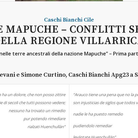
Caschi Bianchi
Cile
 MAPUCHE – CONFLITTI SE
ELLA REGIONE VILLARRI
 nelle terre ancestrali della nazione Mapuche” – Prima par
evani e Simone Curtino, Caschi Bianchi Apg23 a S
 ha un dolore, che non posso zittire
“Arauco tiene una pena que no la p
ie di secoli che tutti possono vedere;
son injusticias de siglos que todos v
nessuno ha trovato un rimedio
nadie le ha puesto remedio
pur potendo rimediare
pudiendolo remediar
rialzati Huenchullàn”
levántate Huenchullán”