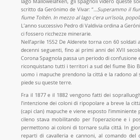
lago Mallowelafkén, gli spagnoli videro queste soci
scritto da Gerónimo de Vivar: “
…Superammo il fium
fiume Toltén. In mezzo al lago c’era un’isola, popol
L’anno successivo Pedro di Valdivia ordina a Geróni
ci fossero ricchezze minerarie.
Nell’aprile 1552 De Alderete torna con 60 soldati a
decenni seguenti, fino ai primi anni del XVII secolo
Corona Spagnola passa un periodo di confusione ed i
riconquistano tutti i territori a sud del fiume Bio 
uomo i mapuche prendono la cittá e la radono al su
piede su queste terre.
Fra il 1877 e il 1882 vengono fatti dei sopralluog
l’intenzione dei coloni di ripopolare a breve la cit
(capi clan) mapuche e viene esposto l’imminiente pia
cileno stava mobilitando per l’operazione e i po
permettono ai coloni di tornare sulla cittá. In gi
reparti di cavalleria e cannoni, al comando del c