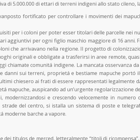
i 5.000.000 di ettari di terreni indigeni allo stato cileno, las
nposto fortificato per controllare i movimenti dei mapuche 
ti per i coloni per poter esser titolari delle parcelle nei nuo
ttari aggiuntivi per ogni figlio maschio maggiore di 16 anni. F
coloni che arrivavano nella regione. Il progetto di colonizz
uoghi originali e obbligate a trasferirsi in aree remote, quas
 oggi chiamate comunitá indigene. La mancata osservanza da 
i e danni sui terreni, proprietá e bestiame mapuche portó 
ltimi chiesero ai frati di essere rappresentati legalmente dav
ietá mapuche, auspicando ad un’urgente regolarizzazione dei l
osi, modernizzandosi e crescendo velocemente in numero di
strade del centro, si istalla un sistema di poste e telegr
ittá moderne barche a vapore.
 dei titulos de merced, letteralmente “titoli di ricompensa”,