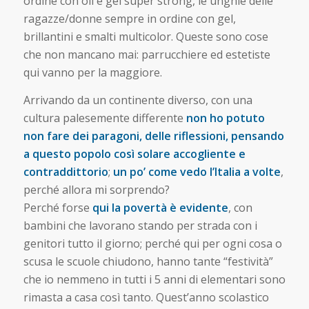
ordine con oli e gel super strong, le unghie delle
ragazze/donne sempre in ordine con gel,
brillantini e smalti multicolor. Queste sono cose
che non mancano mai: parrucchiere ed estetiste
qui vanno per la maggiore.
Arrivando da un continente diverso, con una
cultura palesemente differente
non ho potuto
non fare dei paragoni, delle riflessioni, pensando
a questo popolo così solare accogliente e
contraddittorio
;
un po’ come vedo l’Italia a volte
,
perché allora mi sorprendo?
Perché forse
qui la povertà è evidente
, con
bambini che lavorano stando per strada con i
genitori tutto il giorno; perché qui per ogni cosa o
scusa le scuole chiudono, hanno tante “festività”
che io nemmeno in tutti i 5 anni di elementari sono
rimasta a casa così tanto. Quest’anno scolastico