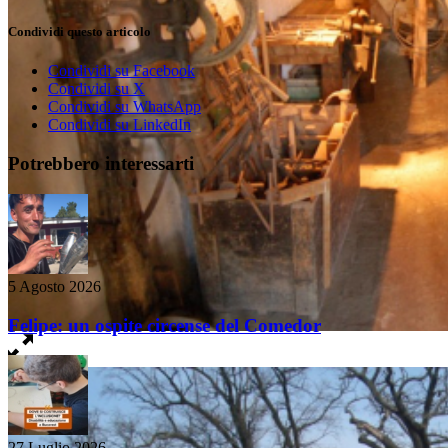
Condividi questo articolo
Condividi su Facebook
Condividi su X
Condividi su WhatsApp
Condividi su LinkedIn
Potrebbero interessarti
5 Agosto 2026
Felipe: un ospite circense del Comedor
27 Luglio 2026