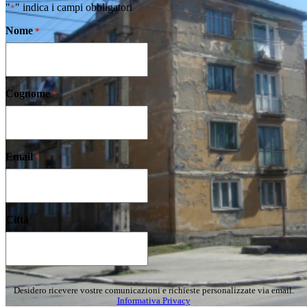
"
" indica i campi obbligatori
*
Nome
*
Cognome
*
Email
*
Città
Desidero ricevere vostre comunicazioni e richieste personalizzate via email.
Informativa Privacy