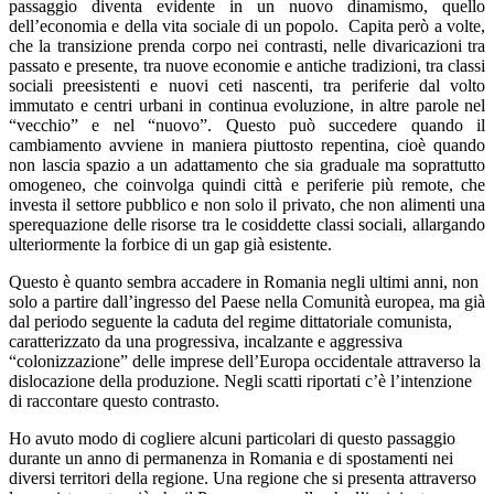
passaggio diventa evidente in un nuovo dinamismo, quello
dell’economia e della vita sociale di un popolo. Capita però a volte,
che la transizione prenda corpo nei contrasti, nelle divaricazioni tra
passato e presente, tra nuove economie e antiche tradizioni, tra classi
sociali preesistenti e nuovi ceti nascenti, tra periferie dal volto
immutato e centri urbani in continua evoluzione, in altre parole nel
“vecchio” e nel “nuovo”. Questo può succedere quando il
cambiamento avviene in maniera piuttosto repentina, cioè quando
non lascia spazio a un adattamento che sia graduale ma soprattutto
omogeneo, che coinvolga quindi città e periferie più remote, che
investa il settore pubblico e non solo il privato, che non alimenti una
sperequazione delle risorse tra le cosiddette classi sociali, allargando
ulteriormente la forbice di un gap già esistente.
Questo è quanto sembra accadere in Romania negli ultimi anni, non
solo a partire dall’ingresso del Paese nella Comunità europea, ma già
dal periodo seguente la caduta del regime dittatoriale comunista,
caratterizzato da una progressiva, incalzante e aggressiva
“colonizzazione” delle imprese dell’Europa occidentale attraverso la
dislocazione della produzione. Negli scatti riportati c’è l’intenzione
di raccontare questo contrasto.
Ho avuto modo di cogliere alcuni particolari di questo passaggio
durante un anno di permanenza in Romania e di spostamenti nei
diversi territori della regione. Una regione che si presenta attraverso