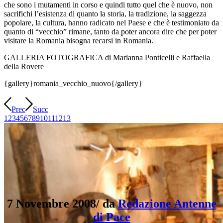
che sono i mutamenti in corso e quindi tutto quel che è nuovo, non
sacrifichi l’esistenza di quanto la storia, la tradizione, la saggezza
popolare, la cultura, hanno radicato nel Paese e che è testimoniato da
quanto di “vecchio” rimane, tanto da poter ancora dire che per poter
visitare la Romania bisogna recarsi in Romania.
GALLERIA FOTOGRAFICA di Marianna Ponticelli e Raffaella
della Rovere
{gallery}romania_vecchio_nuovo{/gallery}
Prec
Succ
1
2
3
4
5
6
7
8
9
10
11
12
13
7 Novembre 2008
/
da
Redazione Antenne
di Pace