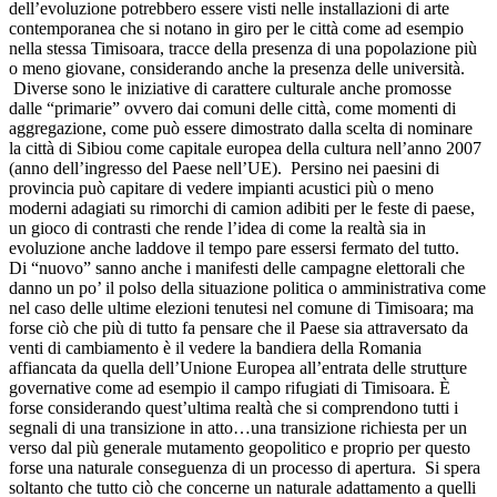
dell’evoluzione potrebbero essere visti nelle installazioni di arte
contemporanea che si notano in giro per le città come ad esempio
nella stessa Timisoara, tracce della presenza di una popolazione più
o meno giovane, considerando anche la presenza delle università.
Diverse sono le iniziative di carattere culturale anche promosse
dalle “primarie” ovvero dai comuni delle città, come momenti di
aggregazione, come può essere dimostrato dalla scelta di nominare
la città di Sibiou come capitale europea della cultura nell’anno 2007
(anno dell’ingresso del Paese nell’UE). Persino nei paesini di
provincia può capitare di vedere impianti acustici più o meno
moderni adagiati su rimorchi di camion adibiti per le feste di paese,
un gioco di contrasti che rende l’idea di come la realtà sia in
evoluzione anche laddove il tempo pare essersi fermato del tutto.
Di “nuovo” sanno anche i manifesti delle campagne elettorali che
danno un po’ il polso della situazione politica o amministrativa come
nel caso delle ultime elezioni tenutesi nel comune di Timisoara; ma
forse ciò che più di tutto fa pensare che il Paese sia attraversato da
venti di cambiamento è il vedere la bandiera della Romania
affiancata da quella dell’Unione Europea all’entrata delle strutture
governative come ad esempio il campo rifugiati di Timisoara. È
forse considerando quest’ultima realtà che si comprendono tutti i
segnali di una transizione in atto…una transizione richiesta per un
verso dal più generale mutamento geopolitico e proprio per questo
forse una naturale conseguenza di un processo di apertura. Si spera
soltanto che tutto ciò che concerne un naturale adattamento a quelli