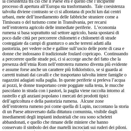
la coesistenza tra ciò che il Paese era e quello che l’incipiente
processo di apertura all’Europa sta trasformando. Tale coesistenza
talvolta diviene contrasto se ci si allontana di pochi km dai centri
urbani, mete dell’insediamento delle fabbriche straniere come a
Timisoara o del turismo come in Transilvania, per recarsi
nell’entroterra agricolo delle immediate periferie. L’economia
rumena si basa soprattutto sul settore agricolo, basta spostarsi di
poco dalle città per percorrere chilometri e chilometri di strade
costeggiate da campi di granturco o anche terreni adatti alla
pastorizia, per vedere oche e galline sull’uscio delle porte di casa e
donne che indossano il tradizionale foulard copricapo. Continuando
a percorrere quelle strade poi, ci si accorge anche del fatto che la
presenza dell’etnia Rom nell’entroterra rumeno diventa più evidente
e assume forse anche un carattere più folkloristico, se si guarda ai
carretti trainati dai cavalli e che trasportano talvolta intere famiglie o
ragazzini adagiati sulla paglia. In queste periferie si preleva l’acqua
ai pozzi, le donne trasportano ceste poggiate sulla testa, le mucche
pascolano in strada con i pastori, la paglia viene raccolta intorno al
rastrello e gli anziani popolano i mercati dei prodotti tipici
dell’agricoltura e della pastorizia rumena. Alcune zone
dell’entroterra rumeno poi come quella di Lupin, raccontano la storia
di un Paese attraversato dalla dittatura comunista, visibile dagli
insediamenti degli impianti industriali che ora sono scheletri
abbandonati, e quello che rimane delle miniere che hanno
conservato il simbolo dei due martelli incrociati sui ruderi dei piloni.