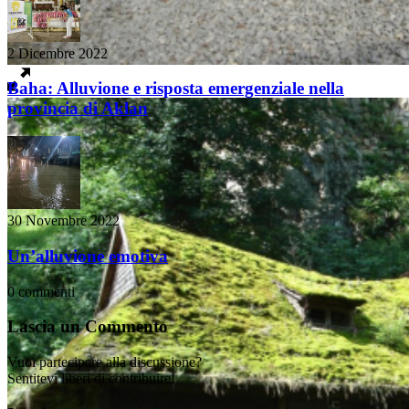
2 Dicembre 2022
Baha: Alluvione e risposta emergenziale nella
provincia di Aklan
30 Novembre 2022
Un’alluvione emotiva
0
commenti
Lascia un Commento
Vuoi partecipare alla discussione?
Sentitevi liberi di contribuire!