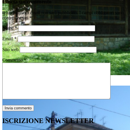
Lascia un commento
Il tuo indirizzo email non sarà pubblicato.
I campi obbligatori sono
contrassegnati
*
Nome
*
Email
*
Sito web
Commento
*
ISCRIZIONE NEWSLETTER