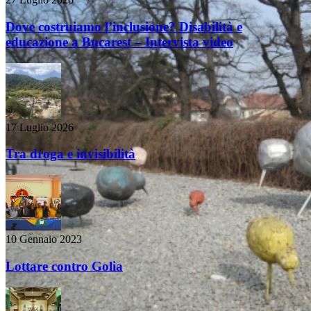
Dove costruiamo l’inclusione? Disabilità e
educazione a Bucarest – Intervista video
17 Luglio 2026
Tra droga e invisibilità
10 Gennaio 2023
Lottare contro Golia