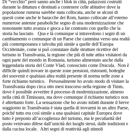
Di “vecchio” però sanno anche i blok in città, palazzoni costruiti
durante la dittatura e destinati a contenere celle abitative dove la
popolazione rumena sarebbe stata collocata, anche se alcuni di
questi come anche le baracche dei Rom, hanno collocate all’esterno
numerose antenne paraboliche segno di una modernizzazione che
nonostante tutto avanza e gioca a far contrasto con quello che la
storia ha lasciato. Qua e là comunque si intravedono i segni di un
cambiamento o comunque di un Paese che cammina verso una realtà
più contemporanea e talvolta più simile a quelle dell’Europa
Occidentale, come si può constatare dalle strutture ricettive del
turismo in Transilvania, la regione che più di tutte attira visitatori da
ogni parte del mondo in Romania, turismo alimentato anche dalla
leggendaria storia del Conte Vlad, conosciuto come Dracula. Non è
difficile quindi trovare in queste zone pensioni, ristoranti, botteghe
dei souvenir e qualsiasi altra realtà presente di norma nelle zone a
forte richiamo turistico. Personalmente ho avuto modo di visitare la
Transilvania dopo circa otto mesi trascorso nella regione di Timis,
dove è possibile avvertire il processo di modernizzazione, almeno
nella città di Timisoara, ma dove comunque il richiamo turistico non
è altrettanto forte. La sensazione che ho avuto infatti durante il breve
soggiorno in Transilvania è stata quella di trovarmi in un altro Paese,
poiché tutto era così simile a una qualsiasi capitale Europea dove
tutto è preposto all’accoglienza del turismo, ma le peculiarità del
posto venivano difese dall’unicità dei luoghi stessi, dalle tradizioni e
dalla cucina locale. Altri segni di reattività agli stimoli