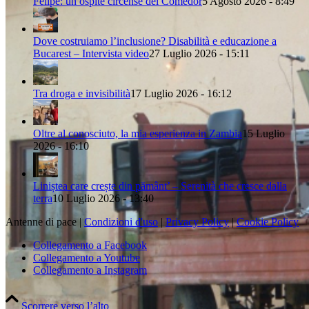
Felipe: un ospite circense del Comedor
5 Agosto 2026 - 8:49
Dove costruiamo l’inclusione? Disabilità e educazione a
Bucarest – Intervista video
27 Luglio 2026 - 15:11
Tra droga e invisibilità
17 Luglio 2026 - 16:12
Oltre al conosciuto, la mia esperienza in Zambia
15 Luglio
2026 - 16:10
Liniștea care crește din pământ’ – Serenità che cresce dalla
terra
10 Luglio 2026 - 13:40
Antenne di pace |
Condizioni d'uso
|
Privacy Policy
|
Cookie Policy
Collegamento a Facebook
Collegamento a Youtube
Collegamento a Instagram
Scorrere verso l’alto