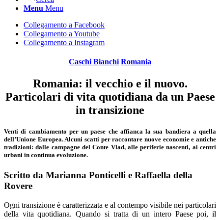
Menu
Menu
Collegamento a Facebook
Collegamento a Youtube
Collegamento a Instagram
Caschi Bianchi
Romania
Romania: il vecchio e il nuovo.
Particolari di vita quotidiana da un Paese
in transizione
Venti di cambiamento per un paese che affianca la sua bandiera a quella
dell’Unione Europea. Alcuni scatti per raccontare nuove economie e antiche
tradizioni: dalle campagne del Conte Vlad, alle periferie nascenti, ai centri
urbani in continua evoluzione.
Scritto da Marianna Ponticelli e Raffaella della
Rovere
Ogni transizione è caratterizzata e al contempo visibile nei particolari
della vita quotidiana. Quando si tratta di un intero Paese poi, il