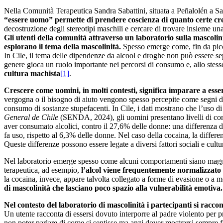
Nella Comunità Terapeutica Sandra Sabattini, situata a Peñalolén a Sa
“essere uomo” permette di prendere coscienza di quanto certe cre
decostruzione degli stereotipi maschili e cercare di trovare insieme un
Gli utenti della comunità attraverso un laboratorio sulla mascolini
esplorano il tema della mascolinità.
Spesso emerge come, fin da picco
In Cile, il tema delle dipendenze da alcool e droghe non può essere sepa
genere gioca un ruolo importante nei percorsi di consumo e, allo stess
cultura machista
[1]
.
Crescere come uomini, in molti contesti, significa imparare a esser
vergogna o il bisogno di aiuto vengono spesso percepite come segni d
consumo di sostanze stupefacenti. In Cile, i dati mostrano che l’uso di
General de Chile
(SENDA, 2024), gli uomini presentano livelli di cons
aver consumato alcolici, contro il 27,6% delle donne: una differenza 
fa uso, rispetto al 6,3% delle donne. Nel caso della cocaina, la dif
Queste differenze possono essere legate a diversi fattori sociali e cultur
Nel laboratorio emerge spesso come alcuni comportamenti siano maggior
terapeutica, ad esempio,
l’alcol viene frequentemente normalizzato 
la cocaina, invece, appare talvolta collegato a forme di evasione o a m
di mascolinità che lasciano poco spazio alla vulnerabilità emotiva.
Nel contesto del laboratorio di mascolinità i partecipanti si racco
Un utente racconta di essersi dovuto interporre al padre violento per p
non poter parlare di come si sentisse ma anzi dover mostrarsi sempre f