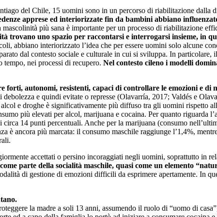
ntiago del Chile, 15 uomini sono in un percorso di riabilitazione dalla
denze apprese ed interiorizzate fin da bambini abbiano influenzat
a mascolinità più sana è importante per un processo di riabilitazione effi
tà trovano uno spazio per raccontarsi e interrogarsi insieme, in que
li, abbiano interiorizzato l’idea che per essere uomini solo alcune con
rato dal contesto sociale e culturale in cui si sviluppa. In particolare, 
o tempo, nei processi di recupero.
Nel contesto cileno i modelli domi
e forti, autonomi, resistenti, capaci di controllare le emozioni e di
i debolezza e quindi evitate o represse (Olavarría, 2017; Valdés e Olav
 alcol e droghe è significativamente più diffuso tra gli uomini rispetto 
umo più elevati per alcol, marijuana e cocaina. Per quanto riguarda l’a
di circa 14 punti percentuali. Anche per la marijuana (consumo nell’ulti
ferenza è ancora più marcata: il consumo maschile raggiunge l’1,4%, men
ali.
mente accettati o persino incoraggiati negli uomini, soprattutto in rel
come parte della socialità maschile, quasi come un elemento “natura
odalità di gestione di emozioni difficili da esprimere apertamente. In q
ntano.
roteggere la madre a soli 13 anni, assumendo il ruolo di “uomo di casa”,
orte ed a capo della famiglia lo portò ad iniziare a consumare cocaina e 