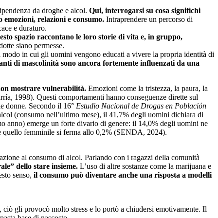
 dipendenza da droghe e alcol.
Qui, interrogarsi su cosa significhi
o emozioni, relazioni e consumo.
Intraprendere un percorso di
cace e duraturo.
sto spazio raccontano le loro storie di vita e, in gruppo,
dotte siano permesse.
il modo in cui gli uomini vengono educati a vivere la propria identità di
nanti di mascolinità sono ancora fortemente influenzati da una
 non mostrare vulnerabilità.
Emozioni come la tristezza, la paura, la
arría, 1998). Questi comportamenti hanno conseguenze dirette sul
alle donne. Secondo il 16°
Estudio Nacional de Drogas en Población
lcol (consumo nell’ultimo mese), il 41,7% degli uomini dichiara di
mo anno) emerge un forte divario di genere: il 14,0% degli uomini ne
tre quello femminile si ferma allo 0,2% (SENDA, 2024).
azione al consumo di alcol. Parlando con i ragazzi della comunità
le” dello stare insieme.
L’uso di altre sostanze come la marijuana e
uesto senso,
il consumo può diventare anche una risposta a modelli
 ciò gli provocò molto stress e lo portò a chiudersi emotivamente. Il
pasta base di nascosto.