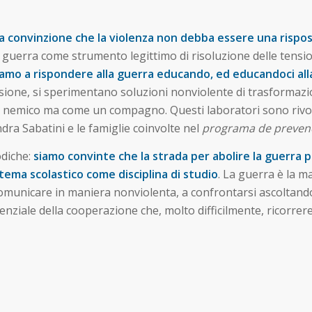
 la convinzione che la violenza non debba essere una rispost
a guerra come strumento legittimo di risoluzione delle tension
amo a rispondere alla guerra educando, ed educandoci all
lessione, si sperimentano soluzioni nonviolente di trasformazion
nemico ma come un compagno. Questi laboratori sono rivolti a
dra Sabatini e le famiglie coinvolte nel
programa de preven
odiche:
siamo convinte che la strada per abolire la guerra p
tema scolastico come disciplina di studio
. La guerra è la 
a comunicare in maniera nonviolenta, a confrontarsi ascoltand
tenziale della cooperazione che, molto difficilmente, ricorr