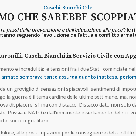
Caschi Bianchi
Cile
MO CHE SAREBBE SCOPPIA
ra passi dalla prevenzione e dall’educazione alla pace”:
le ri
stanno seguendo l’evoluzione dell’attuale conflitto armat
aronilli, Caschi Bianchi in Servizio Civile con Apg
ento e incredulità: le tensioni fra i due Stati, cominciate ne
tto armato sembrava tanto assurda quanto inattesa, perlome
da un groviglio di sensazioni spiacevoli, sentimenti di impot
ago la guerra è il tema cardine delle ultime settimane, ma, 
rova dispiacere, sì, ma con distacco. Distacco dato non solo 
ste, Russia e NATO e dall’imminente insediamento del nuovo
he sociali egualitarie.
 dolore, alle preoccupazioni per le conseguenze del conflitto