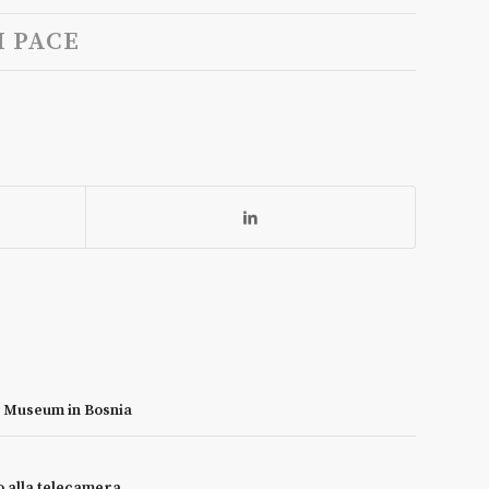
 PACE
d Museum in Bosnia
o alla telecamera