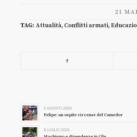
21 MA
TAG:
Attualità
,
Conflitti armati
,
Educazi
5 AGOSTO 2026
Felipe: un ospite circense del Comedor
8 LUGLIO 2026
Machismo e dipendenze in Cile