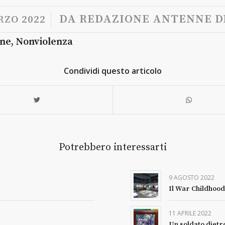
/
DA
REDAZIONE ANTENNE DI
RZO 2022
one
,
Nonviolenza
Condividi questo articolo
Potrebbero interessarti
9 AGOSTO 2022
Il War Childhoo
11 APRILE 2022
Un soldato dietr