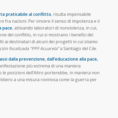
a praticabile al conflitto
, risulta impensabile
i fra nazioni. Per vincere il senso di impotenza e il
a pace
, attivando laboratori di nonviolenza, in cui,
e del conflitto, in cui si mostrano i benefici del
i destinatari di alcuni dei progetti in cui stiamo
ci
ó
n focalizada “PPF Acuarela”
a Santiago del Cile.
assi dalla prevenzione, dall’educazione alla pace,
manifestazione più estrema di una maniera
o le posizioni dell’Altro porterebbe, in maniera non
erebbero a una misura rovinosa come la guerra per