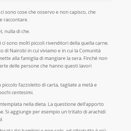
: ci sono cose che osservo e non capisco, che
e raccontare.
l, nulla di che.
ci sono molti piccoli rivenditori della quella carne.
 di Nairobi in cui viviamo e in cui la Comunità
ette alla famiglia di mangiare la sera. Finché non
 parte delle persone che hanno questi lavori
n piccolo fazzoletto di carta, tagliate a metà e
 pochi centesimi.
ntemplata nella dieta. La questione dell’apporto
. Si aggiunge per esempio un tritato di arachidi
á
.
dorata dai bambini e non solo, ed oltretutto è più