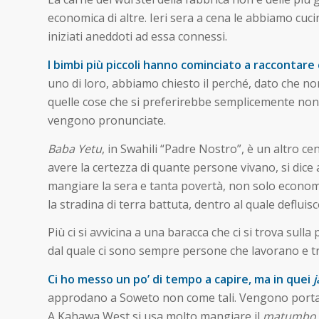
economica di altre. Ieri sera a cena le abbiamo cucin
iniziati aneddoti ad essa connessi.
I bimbi più piccoli hanno cominciato a raccontar
uno di loro, abbiamo chiesto il perché, dato che no
quelle cose che si preferirebbe semplicemente non e
vengono pronunciate.
Baba Yetu
, in Swahili “Padre Nostro”, è un altro c
avere la certezza di quante persone vivano, si dice a
mangiare la sera e tanta povertà, non solo economi
la stradina di terra battuta, dentro al quale defluis
Più ci si avvicina a una baracca che ci si trova sulla
dal quale ci sono sempre persone che lavorano e tra
Ci ho messo un po’ di tempo a capire, ma in quei
j
approdano a Soweto non come tali. Vengono portati l
A Kahawa West si usa molto mangiare il
matumbo