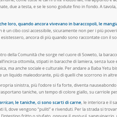
ate, due a testa, e se le sono godute fino in fondo. A tavola, 
e che loro, quando ancora vivevano in baraccopoli, le mang
n è un cibo così accessibile, sicuramente non per i più poveri
sistessero, ancora di più quando sono raccontate con il sorr
entro della Comunità che sorge nel cuore di Soweto, la barac
ll’incirca ottomila, stipati in baracche di lamiera, senza luce
ca, ma anche sociale e culturale. Per andare a Baba Yetu bi
ce un liquido maleodorante, più di quelli che scorrono in altre
 propria sinistra, più l’odore si fa forte, diventa nauseabondo
sportano taniche, un tempo di colore giallo, su carriole pesa
arrican
, le taniche, ci sono scarti di carne
, le interiora e il
ì, dove vengono “puliti” e rivenduti. Per la strada si trova
, l’intestino fritto o stufato, oppure il
moturá
, sanguinaccio, 