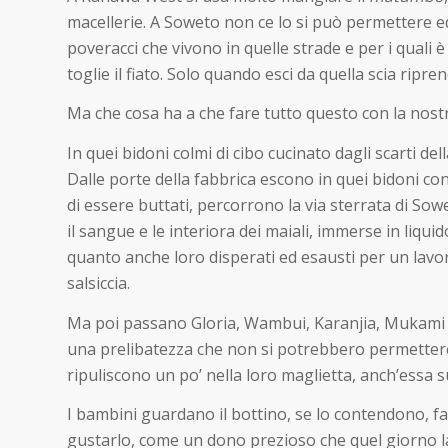
macellerie. A Soweto non ce lo si può permettere ed
poveracci che vivono in quelle strade e per i quali è
toglie il fiato. Solo quando esci da quella scia ripren
Ma che cosa ha a che fare tutto questo con la nostr
In quei bidoni colmi di cibo cucinato dagli scarti del
Dalle porte della fabbrica escono in quei bidoni con
di essere buttati, percorrono la via sterrata di Sowe
il sangue e le interiora dei maiali, immerse in liqu
quanto anche loro disperati ed esausti per un lav
salsiccia.
Ma poi passano Gloria, Wambui, Karanjia, Mukami e 
una prelibatezza che non si potrebbero permettere,
ripuliscono un po’ nella loro maglietta, anch’essa su
I bambini guardano il bottino, se lo contendono, fan
gustarlo, come un dono prezioso che quel giorno la 