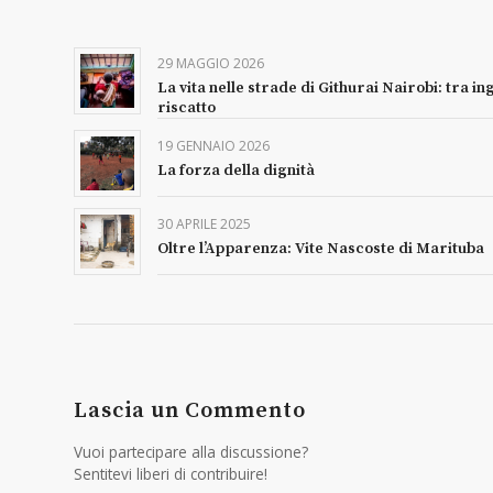
29 MAGGIO 2026
La vita nelle strade di Githurai Nairobi: tra ing
riscatto
19 GENNAIO 2026
La forza della dignità
30 APRILE 2025
Oltre l’Apparenza: Vite Nascoste di Marituba
Lascia un Commento
Vuoi partecipare alla discussione?
Sentitevi liberi di contribuire!