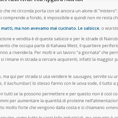
lo che mi circonda porta con sé ancora un alone di “mistero”
i comprende a fondo, è impossibile e quindi non mi resta ch
no matti, ma non avevamo mai cucinato. Le salsicce
, o würste
ione e vendita è di queste salsicce e per le strade di Nairobi 
mento che occupa parte di Kahawa West, il quartiere periferico
nno a rivenderla. Per molti è un lavoro “a giornata” che perm
o si rimane in strada a cercare acquirenti, infatti la maggior
e, ma qui per strada si usa vendere le
sausages
, servite su u
, il
kachumbari
; lo stesso fanno con le uova sode, il tutto a
on tutti se la possono permettere e per questo non è così co
mi per aumentare la quantità di proteine nell’alimentazione
gusto molto forte che vengono dalla costa e si chiamano
omen
genuine, come tutte le carni trite industriali, ma appunto è a