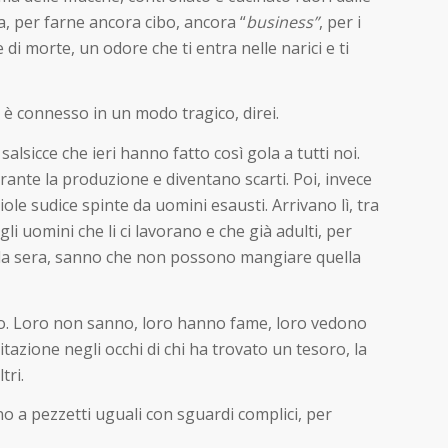
a, per farne ancora cibo, ancora “
business”
, per i
 di morte, un odore che ti entra nelle narici e ti
 è connesso in un modo tragico, direi.
salsicce che ieri hanno fatto così gola a tutti noi.
urante la produzione e diventano scarti. Poi, invece
iole sudice spinte da uomini esausti. Arrivano lì, tra
i uomini che li ci lavorano e che già adulti, per
 la sera, sanno che non possono mangiare quella
eto. Loro non sanno, loro hanno fame, loro vedono
zione negli occhi di chi ha trovato un tesoro, la
tri.
no a pezzetti uguali con sguardi complici, per