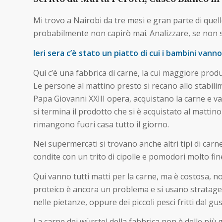
Mi trovo a Nairobi da tre mesi e gran parte di quel
probabilmente non capirò mai. Analizzare, se non s
Ieri sera c’è stato un piatto di cui i bambini van
Qui c’è una fabbrica di carne, la cui maggiore produz
Le persone al mattino presto si recano allo stabili
Papa Giovanni XXIII opera, acquistano la carne e va
si termina il prodotto che si è acquistato al mattin
rimangono fuori casa tutto il giorno.
Nei supermercati si trovano anche altri tipi di carn
condite con un trito di cipolle e pomodori molto fine
Qui vanno tutti matti per la carne, ma è costosa, n
proteico è ancora un problema e si usano stratagem
nelle pietanze, oppure dei piccoli pesci fritti dal 
La carne dei würstel della fabbrica non è delle più 