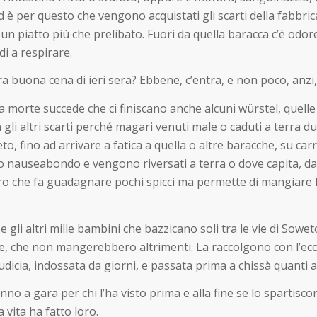
 è per questo che vengono acquistati gli scarti della fabbric
 un piatto più che prelibato. Fuori da quella baracca c’è odore
di a respirare.
a buona cena di ieri sera? Ebbene, c’entra, e non poco, anzi,
la morte succede che ci finiscano anche alcuni würstel, quelle 
 gli altri scarti perché magari venuti male o caduti a terra d
to, fino ad arrivare a fatica a quella o altre baracche, su carr
ido nauseabondo e vengono riversati a terra o dove capita, dagl
oro che fa guadagnare pochi spicci ma permette di mangiare
gli altri mille bambini che bazzicano soli tra le vie di Sow
 che non mangerebbero altrimenti. La raccolgono con l’eccita
dicia, indossata da giorni, e passata prima a chissà quanti al
no a gara per chi l’ha visto prima e alla fine se lo spartisco
vita ha fatto loro.