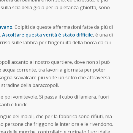
sulla scia della gioia per la pietanza ghiotta, sono
iavano
. Colpiti da queste affermazioni fatte da più di
.
Ascoltare questa verità è stato difficile
, è una di
iso sulle labbra per l’ingenuità della bocca da cui
copoli accanto al nostro quartiere, dove non si può
 e acqua corrente, tra lavori a giornata per poter
sogna scavalcare più volte un solco che attraversa
 stradine della baraccopoli.
 e poi vomitevole. Si passa il cubo di lamiera, fuori
nti e luride.
 sangue dei maiali, che per la fabbrica sono rifiuti, ma
no persone che friggono le interiora e le rivendono.
ma delle mucche, controllato e cucinato fuori dalle