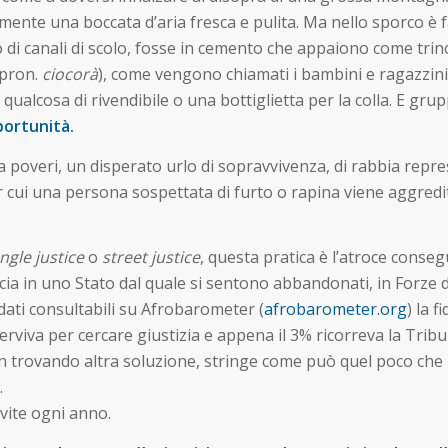
emente una boccata d’aria fresca e pulita. Ma nello sporco è 
di canali di scolo, fosse in cemento che appaiono come trincee
pron.
ciocorà
), come vengono chiamati i bambini e ragazzini di
qualcosa di rivendibile o una bottiglietta per la colla. E gr
pportunità.
a poveri, un disperato urlo di sopravvivenza, di rabbia repr
 cui una persona sospettata di furto o rapina viene aggredit
ngle justice
o
street justice
, questa pratica è l’atroce conse
ia in uno Stato dal quale si sentono abbandonati, in Forze d
 dati consultabili su Afrobarometer (
afrobarometer.org
) la 
rviva per cercare giustizia e appena il 3% ricorreva la Tribu
on trovando altra soluzione, stringe come può quel poco che 
.
 vite ogni anno.