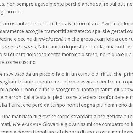
obus, non sempre agevolmente perché anche salire sul bus nel
go in città.
tà circostante che la notte tentava di occultare. Avvicinandomi
maramente accoglie tramortiti senzatetto sparsi e gettati com
decine e decine di
mkokoteni,
tipiche grosse carriole a due 
li umani da soma
; l’altra metà di questa rotonda, una soffice 
o su questa dolorosamente morbida distesa, nella quale il pi
are come cuscino.
 ravvivato da un piccolo falò in un cumulo di rifiuti che, pri
egliati. Intanto, mentre uno dorme avvitato dentro un copert
 a pelo. E non è difficile scorgere di tanto in tanto gli
uomin
gi e marroni dalla testa ai piedi, come a volersi confondere e 
 quella Terra, che però da tempo non si degna più nemmeno d
e, una manciata di giovane carne stracciata giace gettata all
umati,
vite esanime
. Giovani e giovanissimi che combattono l
vano come a doversi innalzare al disopra di una grossa monta