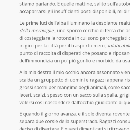
stiamo parlando. E quelle mattine, salito sull’aut
accaparrarsi gli insufficienti posti disponibili, mi diri
Le prime luci dell’alba illuminano la desolante real
della meraviglie
’, uno sporco cerchio di terra che a
di costeggiare la rotonda in cui sono parcheggiati 
in giro per la città per il trasporto merci,
infaticabi
punto di raccolta di disperati che posano e riposan
dell’immondizia un po’ più gonfio e morbido da us
Alla mia destra il mio occhio ancora assonnato viene
scalda un gruppetto di uomini e ragazzi appena risv
grossi sacchi per mangime degli animali, come sacchi
laceri, scalzi, spesso con un sacco sulla spalla, gri
volersi così nascondere dall’occhio giudicante di
E quando il giorno avanza, e il sole diventa rovent
separa due corsie della superstrada. Ragazzi cons
deciso di disertare. E questi dimenticati si ritro