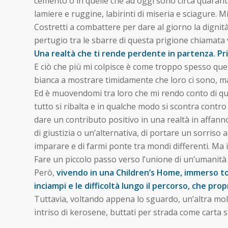
cemento o in quelle che ad oggi sono circa quaranta 
lamiere e ruggine, labirinti di miseria e sciagure. Mi
Costretti a combattere per dare al giorno la dignità
pertugio tra le sbarre di questa prigione chiamata v
Una realtà che ti rende perdente in partenza. Prigi
E ciò che più mi colpisce è come troppo spesso que
bianca a mostrare timidamente che loro ci sono, 
Ed è muovendomi tra loro che mi rendo conto di qu
tutto si ribalta e in qualche modo si scontra contro
dare un contributo positivo in una realtà in affanno,
di giustizia o un’alternativa, di portare un sorriso 
imparare e di farmi ponte tra mondi differenti. Ma 
Fare un piccolo passo verso l’unione di un’umanità 
Però,
vivendo in una Children’s Home, immerso tot
inciampi e le difficoltà lungo il percorso, che pro
Tuttavia, voltando appena lo sguardo, un’altra molti
intriso di kerosene, buttati per strada come carta st