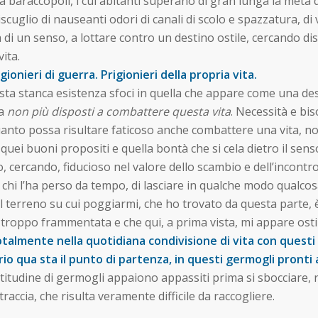
baraccopoli, i cui abitanti superano di gran lunga la metà de
scuglio di nauseanti odori di canali di scolo e spazzatura, di v
 di un senso, a lottare contro un destino ostile, cercando dis
ita.
onieri di guerra. Prigionieri della propria vita.
sta stanca esistenza sfoci in quella che appare come una de
ma
non più disposti a combattere questa vita
. Necessità e bis
anto possa risultare faticoso anche combattere una vita, no
 quei buoni propositi e quella bontà che si cela dietro il sens
 cercando, fiducioso nel valore dello scambio e dell’incontro, 
a chi l’ha perso da tempo, di lasciare in qualche modo qualcos
il terreno su cui poggiarmi, che ho trovato da questa parte, 
troppo frammentata e che qui, a prima vista, mi appare osti
almente nella quotidiana condivisione di vita con questi b
prio qua sta il punto di partenza, in questi germogli pronti 
tudine di germogli appaiono appassiti prima si sbocciare, rin
raccia, che risulta veramente difficile da raccogliere.