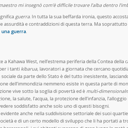
 maestro mi insegnò com’è difficile trovare l’alba dentro l’im
ignifica
guerra
. In tutta la sua beffarda ironia, questo accos
le assurdità e contraddizioni di questa terra. Ma soprattutt
e una guerra
.
 a Kahawa West, nell’estrema periferia della Contea della cap
er i tanti
kibarua
, lavoratori a giornata che cercano quotidia
ociale da parte dello Stato è del tutto inesistente, lasciando 
done dell’immondizia nemmeno esiste in questa parte di mond
ione vive sotto la soglia di povertà ed è
multi-dimensional
e, la salute, l’acqua, la protezione dell’infanzia, l’alloggio e 
 vedere soddisfatto anche solo uno di questi bisogni.
 evidente anche nella suddivisione settoriale dei suoi quartie
società e di un certo modello di sviluppo che li ha portati a tro