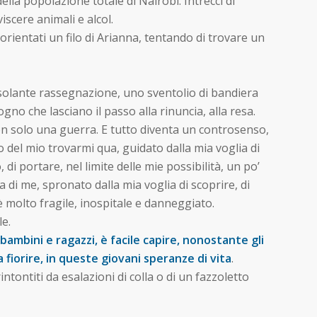
lla popolazione totale di Nairobi. Intrecci di
iscere animali e alcol.
orientati un filo di Arianna, tentando di trovare un
solante rassegnazione, uno sventolio di bandiera
ogno che lasciano il passo alla rinuncia, alla resa.
n solo una guerra. E tutto diventa un controsenso,
o del mio trovarmi qua, guidato dalla mia voglia di
di portare, nel limite delle mie possibilità, un po’
a di me, spronato dalla mia voglia di scoprire, di
è molto fragile, inospitale e danneggiato.
le.
ambini e ragazzi, è facile capire, nonostante gli
a fiorire, in queste giovani speranze di vita
.
tontiti da esalazioni di colla o di un fazzoletto