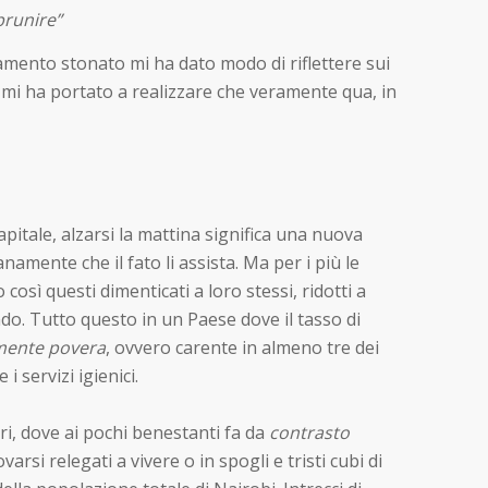
brunire”
tamento stonato mi ha dato modo di riflettere sui
o mi ha portato a realizzare che veramente qua, in
itale, alzarsi la mattina significa una nuova
namente che il fato li assista. Ma per i più le
così questi dimenticati a loro stessi, ridotti a
o. Tutto questo in un Paese dove il tasso di
mente povera
, ovvero carente in almeno tre dei
i servizi igienici.
ri, dove ai pochi benestanti fa da
contrasto
varsi relegati a vivere o in spogli e tristi cubi di