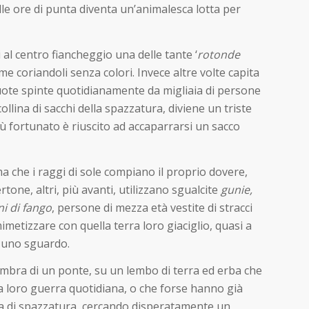
le ore di punta diventa un’animalesca lotta per
 al centro fiancheggio una delle tante ‘
rotonde
e coriandoli senza colori. Invece altre volte capita
ruote spinte quotidianamente da migliaia di persone
collina di sacchi della spazzatura, diviene un triste
ù fortunato è riuscito ad accaparrarsi un sacco
ma che i raggi di sole compiano il proprio dovere,
one, altri, più avanti, utilizzano sgualcite
gunie,
i di fango
, persone di mezza età vestite di stracci
mimetizzare con quella terra loro giaciglio, quasi a
i uno sguardo.
’ombra di un ponte, su un lembo di terra ed erba che
a loro guerra quotidiana, o che forse hanno già
gna di spazzatura, cercando disperatamente un