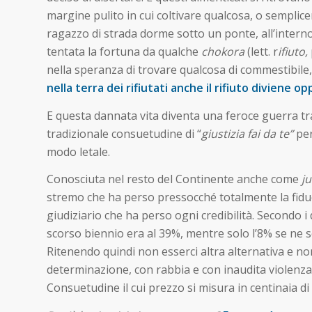
margine pulito in cui coltivare qualcosa, o semplic
ragazzo di strada dorme sotto un ponte, all’interno 
tentata la fortuna da qualche
chokora
(lett. r
ifiuto,
nella speranza di trovare qualcosa di commestibile, 
nella terra dei rifiutati anche il rifiuto diviene o
E questa dannata vita diventa una feroce guerra tr
tradizionale consuetudine di “
giustizia fai da te”
per
modo letale.
Conosciuta nel resto del Continente anche come
ju
stremo che ha perso pressocché totalmente la fiduc
giudiziario che ha perso ogni credibilità. Secondo i
scorso biennio era al 39%, mentre solo l’8% se ne se
Ritenendo quindi non esserci altra alternativa e n
determinazione, con rabbia e con inaudita violenza
Consuetudine il cui prezzo si misura in centinaia di