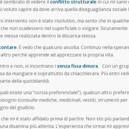
i è sembrato di vedere il
conflitto strutturale
in cui mi sare
si voluto capire da dove arriva quella diseguaglianza sociale 
ostro intervento non è stato risolutivo, ma sento che in qua
 che non scadessero nel superficiale o volgare. Sicuramente a
le messa realizzata dentro la discarica stessa.
contare
. E vedo che qualcuno ascolta. Continuo nella spera
n altro perché apprende ad apprezzare la propria vita.
entro e non, si incontrano i
senza fissa dimora
. Con un gruppe
a da mangiare e soprattutto da chiacchierare. Più entri nelle 
parte della quotidianità.
uali esiste una “corsia preferenziale”), qualcun altro prefer
 bisogno (consulte mediche, medicinali, vestiti, strumenti per l
gno del giudizio.
che mi è stato affidato prima di partire. Non sto più parlando
na disamina più attenta. L’esperienza che ormai mi appresto 