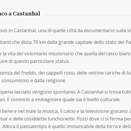
nco a Castanhal
vo in Castanhal, una di quelle città da documentario sulla vit
tanti che dista 70 km dalla grande capitale dello stato del Pa
re la vita del volontario missionario che quella del casco bia
ire di questo particolare status.
enza del freddo, dei cappelli rossi, delle vetrine cariche di
l consumismo e dalla religione.
appena lasciato vengono spontanei. A Castanhal si trova tutto,
noi. E comincio a immaginare quale sia il livello culturale.
bene e nel male la musica, il calcio e la televisione giocano
 bar e delle cosiddette
lunchonette
. Posti dove ci si ferma pe
 Allora il passatempo è quello immancabile della birra e del