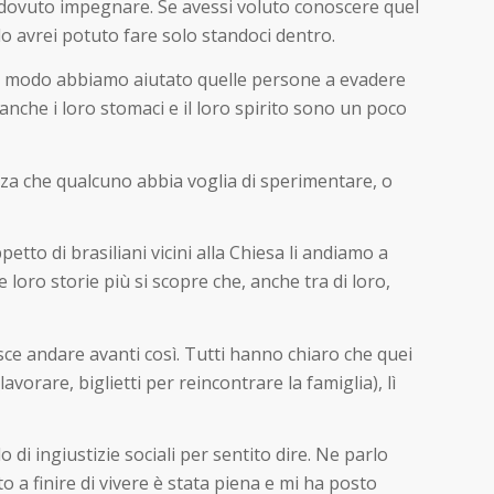
i dovuto impegnare. Se avessi voluto conoscere quel
lo avrei potuto fare solo standoci dentro.
lche modo abbiamo aiutato quelle persone a evadere
nche i loro stomaci e il loro spirito sono un poco
nza che qualcuno abbia voglia di sperimentare, o
tto di brasiliani vicini alla Chiesa li andiamo a
loro storie più si scopre che, anche tra di loro,
isce andare avanti così. Tutti hanno chiaro che quei
avorare, biglietti per reincontrare la famiglia), lì
 di ingiustizie sociali per sentito dire. Ne parlo
a finire di vivere è stata piena e mi ha posto