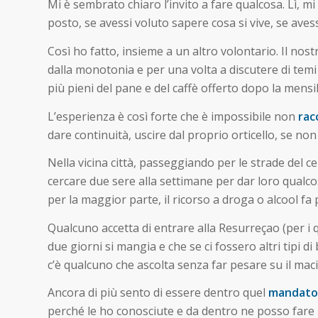
Mi è sembrato chiaro l’invito a fare qualcosa. Lì, m
posto, se avessi voluto sapere cosa si vive, se aves
Così ho fatto, insieme a un altro volontario. Il n
dalla monotonia e per una volta a discutere di temi
più pieni del pane e del caffè offerto dopo la mensi
L’esperienza è così forte che è impossibile non
rac
dare continuità, uscire dal proprio orticello, se no
Nella vicina città, passeggiando per le strade del c
cercare due sere alla settimane per dar loro qualcos
per la maggior parte, il ricorso a droga o alcool fa 
Qualcuno accetta di entrare alla Resurreçao (per i q
due giorni si mangia e che se ci fossero altri tipi di
c’è qualcuno che ascolta senza far pesare su il maci
Ancora di più sento di essere dentro quel
mandato
perché le ho conosciute e da dentro ne posso fare u