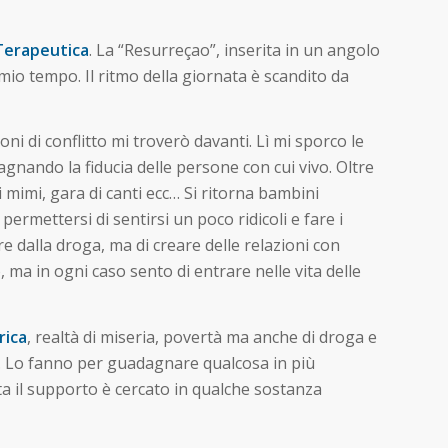
Terapeutica
. La “Resurreçao”, inserita in un angolo
mio tempo. Il ritmo della giornata è scandito da
 di conflitto mi troverò davanti. Lì mi sporco le
gnando la fiducia delle persone con cui vivo. Oltre
a, i mimi, gara di canti ecc… Si ritorna bambini
ermettersi di sentirsi un poco ridicoli e fare i
re dalla droga, ma di creare delle relazioni con
ma in ogni caso sento di entrare nelle vita delle
rica
, realtà di miseria, povertà ma anche di droga e
ne. Lo fanno per guadagnare qualcosa in più
ta il supporto è cercato in qualche sostanza