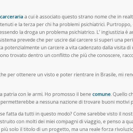
 carceraria
a cui è associato questo strano nome che in realt
tenuti e la terza per chi ha problemi psichiatrici. Purtroppo,
 essendo la droga un problema psichiatrico. L’ ingiustizia è 
 sistema prevede che per uscire dal carcere si superi una periz
ica potenzialmente un carcere a vita cadenzato dalla visita di
ono trovato dentro un conflitto che più che conoscere, raccon
he per ottenere un visto e poter rientrare in Brasile, mi ren
la patria con le armi. Ho promosso il bene
comune
. Quello 
e, permetterebbe a nessuna nazione di trovare buoni motivi p
se fatta da tutti in questo modo? Come sarebbe visto il nost
o costruito con molti dei miei compagni di viaggio, e penso a 
ia più solo il titolo di un progetto, ma una reale forza rivo