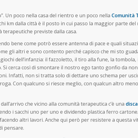
o”. Un poco nella casa del rientro e un poco nella
Comunità 
i km dalla città è il posto in cui passo la maggior parte del 
à terapeutiche previste dalla casa.
do bene come potrò essere antenna di pace e quali situazioni
ome gli altri e sono contento perché capisco che mi sto guada
i giochi dell’infanzia: il fazzoletto, il tiro alla fune, la tombol
Si cerca così di smontare il nostro ego tanto gonfio da non p
ni. Infatti, non si tratta solo di dettare uno schema per usci
oga. Con qualcuno si riesce meglio, con qualcun altro meno, 
dall’arrivo che vicino alla comunità terapeutica c’è una
disca
prendo i sacchi uno per uno e dividendo plastica ferro carto
facendo altri lavori. Anche qui però per resistere a questa vi
di pensare.