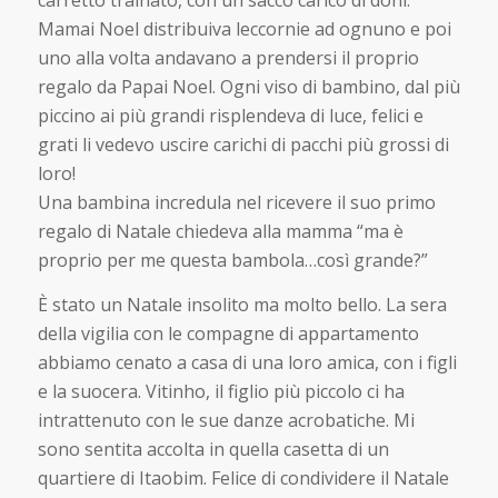
carretto trainato, con un sacco carico di doni.
Mamai Noel distribuiva leccornie ad ognuno e poi
uno alla volta andavano a prendersi il proprio
regalo da Papai Noel. Ogni viso di bambino, dal più
piccino ai più grandi risplendeva di luce, felici e
grati li vedevo uscire carichi di pacchi più grossi di
loro!
Una bambina incredula nel ricevere il suo primo
regalo di Natale chiedeva alla mamma “ma è
proprio per me questa bambola…così grande?”
È stato un Natale insolito ma molto bello. La sera
della vigilia con le compagne di appartamento
abbiamo cenato a casa di una loro amica, con i figli
e la suocera. Vitinho, il figlio più piccolo ci ha
intrattenuto con le sue danze acrobatiche. Mi
sono sentita accolta in quella casetta di un
quartiere di Itaobim. Felice di condividere il Natale