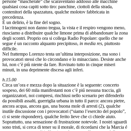
persone “mascherate” che scaraventano addosso alle macchine
qualsiasi cosa capiti sotto tiro: panchine, ciottoli della strada,
contenitori della spazzatura, qualche molotov fabbricata in
precedenza.
È un delirio, è la fine del sogno.
I lacrimogeni non danno tregua, la vista e il respiro vengono meno,
riusciamo a distribuire qualche limone prima di abbandonare la zona
degli scontri. Proprio ora si collega Radio Popolare: quello che ne
segue é un racconto alquanto precipitoso,
in media res
, piuttosto
difficile.
Nel frattempo Lorenzo tenta un’ultima interposizione, ma sono i
provocatori stessi che lo circondano e lo minacciano. Desiste anche
lui, non c’è più niente da fare. Rovinato tutto in cinque miseri
minuti, in una deprimente discesa agli inferi.
h.15.00
Circa un’ora e mezza dopo la situazione è la seguente: concerto
sospeso, dei 60 mila manifestanti non c’è piú nessuna traccia, gli
organizzatori, noi compresi, rinchiusi nello scenario per difenderlo
da possibili assalti, guerriglia urbana in tutto il parco: ancora pietre,
ancora acqua, ancora gas, una buona mole di arresti (2), qualche
inutile discussione con i provocatori (“siamo l’esercito del popolo”,
ci si sente rispondere), qualche ferito lieve che ci chiede aiuto.
Soprattutto, una sensazione di frustrazione notevole. I nostri sguardi
sono tristi, si cerca di tener su il morale, di ricordarsi che la Marcia é