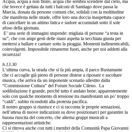
Acqua, acqua a non finire, acqua che sembra scendere dal cielo, ma
che invece è gettata da tutti i balconi di Santiago dove passa la
Marcia, donata da persone comuni che, solidali con la moltitudine
che manifesta nelle strade, offre loro una doccia inaspettata capace
di cancellare in un attimo fatica e sudore accumulati sotto il sole
afoso della giornata.
E’ una serie di immagini stupende: migliaia di persone “a testa in
su”, che con ampi gesti delle mani aspetta la secchiata giusta per
mettersi a ballare e cantare sotto la pioggia. Momenti indimenticabili,
coinvolgenti. Impossibile rimanerne fuori, anche per noi addetti alla
sicurezza!
h.13.30
L’ultima curva, la strada che si fa più ampia, il parco Bustamante
che ci accoglie già pieno di persone distese a riposare e ascoltare
musica, che arriva da un imponente scenario allestito dalla
“Commissione Cultura” del Forum Sociale Cileno.
La
soddisfazione è grande, perché tutto è andato bene, apparentemente
solo con qualche momento di tensione tra manifestanti un po’ troppo
“caldi”, subito ricondotti alla protesta pacifica.
Il nostro gruppo si riunisce e ci si racconta le proprie sensazioni,
nell’attesa di nuove indicazioni su dove posizionarci per garantire la
buona riuscita del concerto, che alterna gruppi musicali a
rappresentazioni artistiche.
Ci si ritrova anche con tutti i membri della Comunità Papa Giovanni