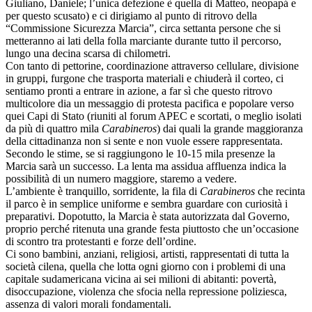
Giuliano, Daniele; l’unica defezione è quella di Matteo, neopapá e
per questo scusato) e ci dirigiamo al punto di ritrovo della
“Commissione Sicurezza Marcia”, circa settanta persone che si
metteranno ai lati della folla marciante durante tutto il percorso,
lungo una decina scarsa di chilometri.
Con tanto di pettorine, coordinazione attraverso cellulare, divisione
in gruppi, furgone che trasporta materiali e chiuderà il corteo, ci
sentiamo pronti a entrare in azione, a far sì che questo ritrovo
multicolore dia un messaggio di protesta pacifica e popolare verso
quei Capi di Stato (riuniti al forum APEC e scortati, o meglio isolati
da più di quattro mila
Carabineros
) dai quali la grande maggioranza
della cittadinanza non si sente e non vuole essere rappresentata.
Secondo le stime, se si raggiungono le 10-15 mila presenze la
Marcia sarà un successo. La lenta ma assidua affluenza indica la
possibilità di un numero maggiore, staremo a vedere.
L’ambiente è tranquillo, sorridente, la fila di
Carabineros
che recinta
il parco è in semplice uniforme e sembra guardare con curiosità i
preparativi. Dopotutto, la Marcia è stata autorizzata dal Governo,
proprio perché ritenuta una grande festa piuttosto che un’occasione
di scontro tra protestanti e forze dell’ordine.
Ci sono bambini, anziani, religiosi, artisti, rappresentati di tutta la
società cilena, quella che lotta ogni giorno con i problemi di una
capitale sudamericana vicina ai sei milioni di abitanti: povertà,
disoccupazione, violenza che sfocia nella repressione poliziesca,
assenza di valori morali fondamentali.