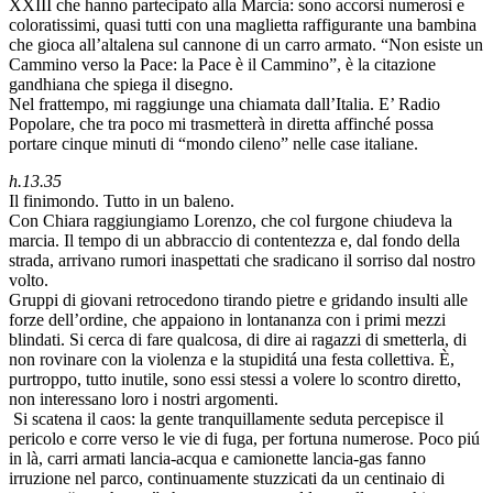
XXIII che hanno partecipato alla Marcia: sono accorsi numerosi e
coloratissimi, quasi tutti con una maglietta raffigurante una bambina
che gioca all’altalena sul cannone di un carro armato. “Non esiste un
Cammino verso la Pace: la Pace è il Cammino”, è la citazione
gandhiana che spiega il disegno.
Nel frattempo, mi raggiunge una chiamata dall’Italia. E’ Radio
Popolare, che tra poco mi trasmetterà in diretta affinché possa
portare cinque minuti di “mondo cileno” nelle case italiane.
h.13.35
Il finimondo. Tutto in un baleno.
Con Chiara raggiungiamo Lorenzo, che col furgone chiudeva la
marcia. Il tempo di un abbraccio di contentezza e, dal fondo della
strada, arrivano rumori inaspettati che sradicano il sorriso dal nostro
volto.
Gruppi di giovani retrocedono tirando pietre e gridando insulti alle
forze dell’ordine, che appaiono in lontananza con i primi mezzi
blindati. Si cerca di fare qualcosa, di dire ai ragazzi di smetterla, di
non rovinare con la violenza e la stupiditá una festa collettiva. È,
purtroppo, tutto inutile, sono essi stessi a volere lo scontro diretto,
non interessano loro i nostri argomenti.
Si scatena il caos: la gente tranquillamente seduta percepisce il
pericolo e corre verso le vie di fuga, per fortuna numerose. Poco piú
in là, carri armati lancia-acqua e camionette lancia-gas fanno
irruzione nel parco, continuamente stuzzicati da un centinaio di