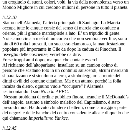
un crogiuolo di suoni, colori, volti, la via della nonviolenza verso un
Mondo Migliore in cui credono milioni di persone in tutto il pianeta.
h.12.10
Siamo nell’Alameda, l’arteria principale di Santiago. La Marcia
occupa tutte le cinque corsie del senso di marcia che conduce a
oriente, più il grande marciapiede a lato. E’ un tripudio di gente.
Noi siamo circa a metà di un corteo che non sembra aver fine, sono
più di 60 mila i presenti, un successo clamoroso, la manifestazione
popolare più importante in Cile da dopo la caduta di Pinochet. Il
risveglio delle coscienze, verrebbe da dire.
Forse troppi anni dopo, ma quel che conta è esserci.
Al richiamo dell’altoparlante, installato su un camion colmo di
persone che scattano foto in un continuo saliscendi, alcuni marcianti
si paralizzano e si stendono a terra, a simboleggiare la morte dei
diritti civili del comune cittadino. Ma è un attimo, perché la folla
incalza da dietro, ognuno vuole “occupare” l’Alameda
testimoniando il suo
No a la APEC
.
Nessun problema di ordine pubblico finora, neanche il McDonald’s
dell’angolo, assunto a simbolo malefico del Capitalismo, è stato
preso di mira. Ha dovuto chiudere i battenti, come la maggior parte
dei negozi e delle banche del centro considerate alleate di quello che
qui chiamano
Imperialismo Yankee.
h.12.45