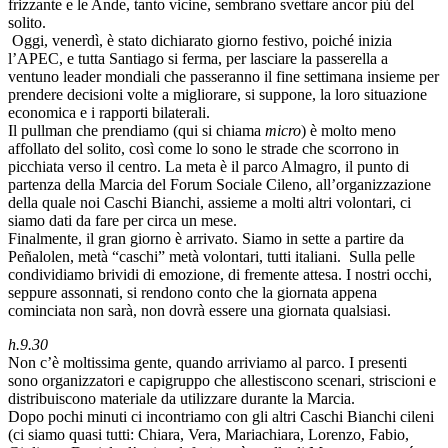
frizzante e le Ande, tanto vicine, sembrano svettare ancor più del
solito.
Oggi, venerdì, è stato dichiarato giorno festivo, poiché inizia
l’APEC, e tutta Santiago si ferma, per lasciare la passerella a
ventuno leader mondiali che passeranno il fine settimana insieme per
prendere decisioni volte a migliorare, si suppone, la loro situazione
economica e i rapporti bilaterali.
Il pullman che prendiamo (qui si chiama
micro
) è molto meno
affollato del solito, così come lo sono le strade che scorrono in
picchiata verso il centro. La meta è il parco Almagro, il punto di
partenza della Marcia del Forum Sociale Cileno, all’organizzazione
della quale noi Caschi Bianchi, assieme a molti altri volontari, ci
siamo dati da fare per circa un mese.
Finalmente, il gran giorno è arrivato. Siamo in sette a partire da
Peñalolen, metà “caschi” metà volontari, tutti italiani.
Sulla pelle
condividiamo brividi di emozione, di fremente attesa. I nostri occhi,
seppure assonnati, si rendono conto che la giornata appena
cominciata non sarà, non dovrà essere una giornata qualsiasi.
h.9.30
Non c’è moltissima gente, quando arriviamo al parco. I presenti
sono organizzatori e capigruppo che allestiscono scenari, striscioni e
distribuiscono materiale da utilizzare durante la Marcia.
Dopo pochi minuti ci incontriamo con gli altri Caschi Bianchi cileni
(ci siamo quasi tutti: Chiara, Vera, Mariachiara, Lorenzo, Fabio,