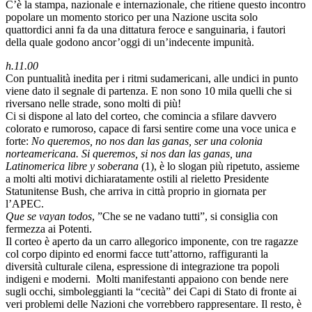
C’è la stampa, nazionale e internazionale, che ritiene questo incontro
popolare un momento storico per una Nazione uscita solo
quattordici anni fa da una dittatura feroce e sanguinaria, i fautori
della quale godono ancor’oggi di un’indecente impunità.
h.11.00
Con puntualità inedita per i ritmi sudamericani, alle undici in punto
viene dato il segnale di partenza. E non sono 10 mila quelli che si
riversano nelle strade, sono molti di più!
Ci si dispone al lato del corteo, che comincia a sfilare davvero
colorato e rumoroso, capace di farsi sentire come una voce unica e
forte:
No queremos, no nos dan las ganas, ser una colonia
norteamericana. Si queremos, si nos dan las ganas, una
Latinomerica libre y soberana
(1), è lo slogan più ripetuto, assieme
a molti alti motivi dichiaratamente ostili al rieletto Presidente
Statunitense Bush, che arriva in città proprio in giornata per
l’APEC.
Que se vayan todos
, ”Che se ne vadano tutti”, si consiglia con
fermezza ai Potenti.
Il corteo è aperto da un carro allegorico imponente, con tre ragazze
col corpo dipinto ed enormi facce tutt’attorno, raffiguranti la
diversità culturale cilena, espressione di integrazione tra popoli
indigeni e moderni.
Molti manifestanti appaiono con bende nere
sugli occhi, simboleggianti la “cecità” dei Capi di Stato di fronte ai
veri problemi delle Nazioni che vorrebbero rappresentare. Il resto, è