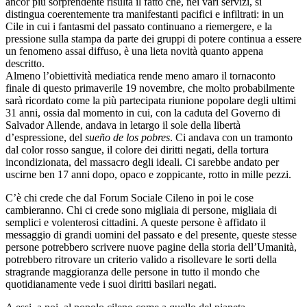
ancor più sorprendente risulta il fatto che, nei vari servizi, si
distingua coerentemente tra manifestanti pacifici e infiltrati: in un
Cile in cui i fantasmi del passato continuano a riemergere, e la
pressione sulla stampa da parte dei gruppi di potere continua a essere
un fenomeno assai diffuso, è una lieta novità quanto appena
descritto.
Almeno l’obiettività mediatica rende meno amaro il tornaconto
finale di questo primaverile 19 novembre, che molto probabilmente
sarà ricordato come la più partecipata riunione popolare degli ultimi
31 anni, ossia dal momento in cui, con la caduta del Governo di
Salvador Allende, andava in letargo il sole della libertà
d’espressione, del
sueño de los pobres
. Ci andava con un tramonto
dal color rosso sangue, il colore dei diritti negati, della tortura
incondizionata, del massacro degli ideali. Ci sarebbe andato per
uscirne ben 17 anni dopo, opaco e zoppicante, rotto in mille pezzi.
C’è chi crede che dal Forum Sociale Cileno in poi le cose
cambieranno. Chi ci crede sono migliaia di persone, migliaia di
semplici e volenterosi cittadini. A queste persone è affidato il
messaggio di grandi uomini del passato e del presente, queste stesse
persone potrebbero scrivere nuove pagine della storia dell’Umanità,
potrebbero ritrovare un criterio valido a risollevare le sorti della
stragrande maggioranza delle persone in tutto il mondo che
quotidianamente vede i suoi diritti basilari negati.