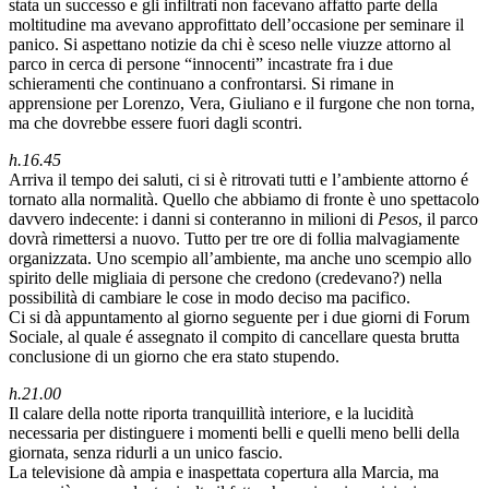
stata un successo e gli infiltrati non facevano affatto parte della
moltitudine ma avevano approfittato dell’occasione per seminare il
panico. Si aspettano notizie da chi è sceso nelle viuzze attorno al
parco in cerca di persone “innocenti” incastrate fra i due
schieramenti che continuano a confrontarsi. Si rimane in
apprensione per Lorenzo, Vera, Giuliano e il furgone che non torna,
ma che dovrebbe essere fuori dagli scontri.
h.16.45
Arriva il tempo dei saluti, ci si è ritrovati tutti e l’ambiente attorno é
tornato alla normalità. Quello che abbiamo di fronte è uno spettacolo
davvero indecente: i danni si conteranno in milioni di
Pesos
, il parco
dovrà rimettersi a nuovo. Tutto per tre ore di follia malvagiamente
organizzata. Uno scempio all’ambiente, ma anche uno scempio allo
spirito delle migliaia di persone che credono (credevano?) nella
possibilità di cambiare le cose in modo deciso ma pacifico.
Ci si dà appuntamento al giorno seguente per i due giorni di Forum
Sociale, al quale é assegnato il compito di cancellare questa brutta
conclusione di un giorno che era stato stupendo.
h.21.00
Il calare della notte riporta tranquillità interiore, e la lucidità
necessaria per distinguere i momenti belli e quelli meno belli della
giornata, senza ridurli a un unico fascio.
La televisione dà ampia e inaspettata copertura alla Marcia, ma