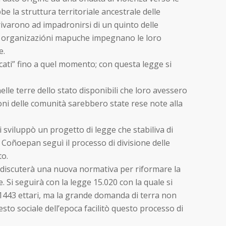
be la struttura territoriale ancestrale delle
ivarono ad impadronirsi di un quinto delle
le organizazióni mapuche impegnano le loro
e.
icati” fino a quel momento; con questa legge si
elle terre dello stato disponibili che loro avessero
oni delle comunità sarebbero state rese note alla
sviluppò un progetto di legge che stabiliva di
 Coñoepan seguì il processo di divisione delle
to.
i discuterà una nuova normativa per riformare la
Si seguirà con la legge 15.020 con la quale si
a 1443 ettari, ma la grande domanda di terra non
to sociale dell’epoca facilitò questo processo di