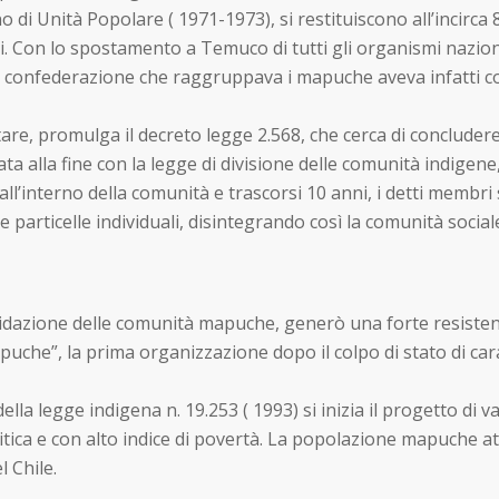
 di Unità Popolare ( 1971-1973), si restituiscono all’incirca 
i. Con lo spostamento a Temuco di tutti gli organismi naziona
la confederazione che raggruppava i mapuche aveva infatti co
itare, promulga il decreto legge 2.568, che cerca di conclude
a alla fine con la legge di divisione delle comunità indigene
all’interno della comunità e trascorsi 10 anni, i detti membri s
e particelle individuali, disintegrando così la comunità social
liquidazione delle comunità mapuche, generò una forte resist
mapuche”, la prima organizzazione dopo il colpo di stato di ca
lla legge indigena n. 19.253 ( 1993) si inizia il progetto di 
ica e con alto indice di povertà. La popolazione mapuche att
 Chile.