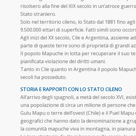
risolsero alla fine del XIX secolo in un’atroce gue
Stato straniero.
Solo nel territorio cileno, lo Stato dal 1881 fino ag
9.500.000 ettari di superficie. Fatti simili sono occo
Agli inizi del XX secolo, Cile e Argentina, assieme 
parte di queste terre sono di proprietà di grandi az
Il popolo Mapuche in lotta per recuperare il suo territo
pianificata violazione dei diritti umani.
Tanto in Cile quanto in Argentina il popolo Mapuche
secoli ha posseduto.
STORIA E RAPPORTI CON LO STATO CILENO
All’arrivo degli spagnoli, a metà del secolo XVI, esi
una popolazione di circa un milione di persone che 
Gulu Mapu o terre dell’ovest (Chile) e il Puel Mapu 
geografici che hanno dato la denominazione a gruppi
la comunità mapuche viva in montagna, in pianura o