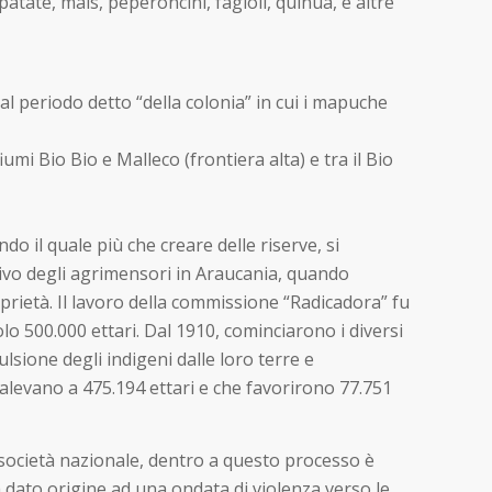
 patate, mais, peperoncini, fagioli, quinua, e altre
al periodo detto “della colonia” in cui i mapuche
iumi Bio Bio e Malleco (frontiera alta) e tra il Bio
do il quale più che creare delle riserve, si
ivo degli agrimensori in Araucania, quando
rietà. Il lavoro della commissione “Radicadora” fu
olo 500.000 ettari. Dal 1910, cominciarono i diversi
ulsione degli indigeni dalle loro terre e
ivalevano a 475.194 ettari e che favorirono 77.751
 società nazionale, dentro a questo processo è
a dato origine ad una ondata di violenza verso le