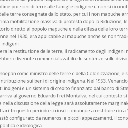
fime porzioni di terre alle famiglie indigene e non si riconob
elle terre consegnate dallo stato, per cui i non mapuche arr
prima mobilitazione massiva di protesta dopo la Riduzione, 
orio diretto al popolo mapuche e nella difesa delle loro terr
ttenne nel 1930, era applicabile ai mapuche anche se non “rad
 indigeni.
ra la restituzione delle terre, il radicamento degli indigeni n
bbero divenute commercializzabili e le sentenze sulle divisi
epan come ministro delle terre e della Colonizzazione, e si 
ntribuzione sui beni di origine indigena. Nel 1953, Venancio
indigeni e un sistema di credito finanziato dal banco di Sta
 arriva al governo Eduardo Frei Montalva, nel cui contesto s
nella discussione della legge sarà assolutamente marginale. 
ttari. In questo periodo si riuscì comunque a restituire circ
tò configurato da numerosi e piccoli appezzamenti, il contes
olitica e ideologica.