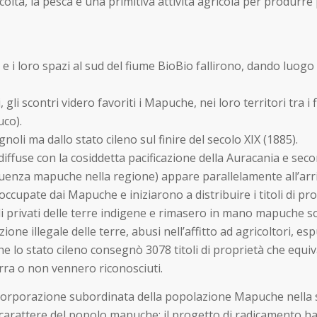
accolta, la pesca e una primitiva attività agricola per produrre
e i loro spazi al sud del fiume BioBio fallirono, dando luogo 
li scontri videro favoriti i Mapuche, nei loro territori tra i f
uco).
oli ma dallo stato cileno sul finire del secolo XIX (1885).
iffuse con la cosiddetta pacificazione della Auracania e secon
luenza mapuche nella regione) appare parallelamente all’arr
pate dai Mapuche e iniziarono a distribuire i titoli di prop
e di privati delle terre indigene e rimasero in mano mapuche s
one illegale delle terre, abusi nell’affitto ad agricoltori, esp
 che lo stato cileno consegnò 3078 titoli di proprietà che equ
rra o non vennero riconosciuti.
 incorporazione subordinata della popolazione Mapuche nella
il carattere del popolo mapuche: il progetto di radicamento h