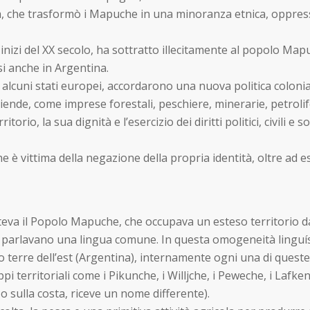
rra, che trasformò i Mapuche in una minoranza etnica, oppres
li inizi del XX secolo, ha sottratto illecitamente al popolo Ma
rsi anche in Argentina.
ad alcuni stati europei, accordarono una nuova politica coloni
iende, come imprese forestali, peschiere, minerarie, petrolife
rio, la sua dignità e l’esercizio dei diritti politici, civili e 
 è vittima della negazione della propria identità, oltre ad e
steva il Popolo Mapuche, che occupava un esteso territorio dall
parlavano una lingua comune. In questa omogeneità linguístic
o terre dell’est (Argentina), internamente ogni una di queste 
 territoriali come i Pikunche, i Willjche, i Peweche, i Lafken
 sulla costa, riceve un nome differente).