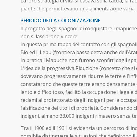
La loro strategia di vita si basava sulla caccia, la r
piante che permettevano una alimentazione varia.
PERIODO DELLA COLONIZZAZIONE
Il progetto degli spagnoli di conquistare i mapuche 
non si lasciarono vincere.
In questa prima tappa del contatto con gli spagnoli, g
Bio ed il Lebu (frontiera bassa detta anche dell’Ara
In pratica i Mapuche non furono sconfitti dagli spagn
L’idea della progressiva Riduzione (concetto che si d
dovevano progressivamente ridurre le terre e l’inf
constatarono che queste terre erano densamente occu
lento e difficoltoso, facilitò la occupazione illegal
reclami al protettorato degli Indigeni per la occupazi
falsificazione dei titoli di proprietà. Considerando
indigeni, almeno 33.000 indigeni rimasero senza te
Tra il 1900 ed il 1931 si evidenzia un percorso di
possibile distinguere le situazioni che definirono 