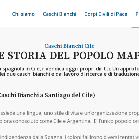
Chi siamo
Caschi Bianchi
Corpi Civili di Pace
P
Caschi Bianchi
Cile
E STORIA DEL POPOLO MA
 spagnola in Cile, rivendica oggi i propri diritti. Un app
ei due caschi bianchi e dal lavoro di ricerca e di traduzione 
aschi Bianchi a Santiago del Cile)
siede una lingua, uno stile di vita e un’organizzazione prop
io ora conosciuto come Cile e Argentina.
E’ l’unico popolo or
’indipendenza dalla Spagna, i coloni fallirono diversi tentativ