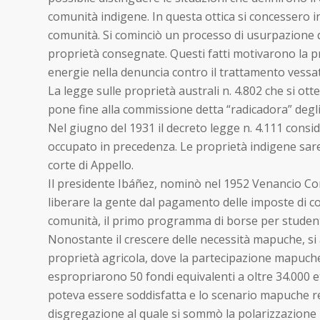
comunità indigene. In questa ottica si concessero in
comunità. Si cominciò un processo di usurpazione d
proprietà consegnate. Questi fatti motivarono la 
energie nella denuncia contro il trattamento vessat
La legge sulle proprietà australi n. 4.802 che si o
pone fine alla commissione detta “radicadora” degli
Nel giugno del 1931 il decreto legge n. 4.111 conside
occupato in precedenza. Le proprietà indigene sare
corte di Appello.
Il presidente Ibáñez, nominò nel 1952 Venancio Coño
liberare la gente dal pagamento delle imposte di co
comunità, il primo programma di borse per studenti 
Nonostante il crescere delle necessità mapuche, si
proprietà agricola, dove la partecipazione mapuche 
espropriarono 50 fondi equivalenti a oltre 34.000 e
poteva essere soddisfatta e lo scenario mapuche res
disgregazione al quale si sommò la polarizzazione p