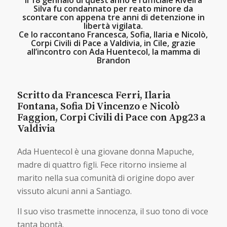
il 18 gennaio di quest’anno e l’ufficiale Riveira
Silva fu condannato per reato minore da
scontare con appena tre anni di detenzione in
libertà vigilata.
Ce lo raccontano Francesca, Sofia, Ilaria e Nicolò,
Corpi Civili di Pace a Valdivia, in Cile, grazie
all’incontro con Ada Huentecol, la mamma di
Brandon
Scritto da Francesca Ferri, Ilaria
Fontana, Sofia Di Vincenzo e Nicolò
Faggion, Corpi Civili di Pace con Apg23 a
Valdivia
Ada Huentecol è una giovane donna Mapuche,
madre di quattro figli. Fece ritorno insieme al
marito nella sua comunità di origine dopo aver
vissuto alcuni anni a Santiago.
Il suo viso trasmette innocenza, il suo tono di voce
tanta bontà.