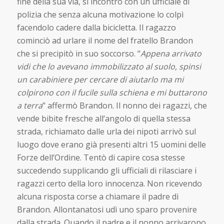
fine della sua via, si incontrò con un ufficiale di
polizia che senza alcuna motivazione lo colpì
facendolo cadere dalla bicicletta. Il ragazzo
cominciò ad urlare il nome del fratello Brandon
che si precipitò in suo soccorso. “
Appena arrivato
vidi che lo avevano immobilizzato al suolo, spinsi
un carabiniere per cercare di aiutarlo ma mi
colpirono con il fucile sulla schiena e mi buttarono
a terra
” affermò Brandon. Il nonno dei ragazzi, che
vende bibite fresche all’angolo di quella stessa
strada, richiamato dalle urla dei nipoti arrivò sul
luogo dove erano già presenti altri 15 uomini delle
Forze dell’Ordine. Tentò di capire cosa stesse
succedendo supplicando gli ufficiali di rilasciare i
ragazzi certo della loro innocenza. Non ricevendo
alcuna risposta corse a chiamare il padre di
Brandon. Allontanatosi udì uno sparo provenire
dalla strada. Quando il padre e il nonno arrivarono