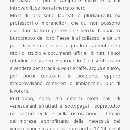
un pasto in più e comprare medicine ormai
introvabili…se non al mercato nero.
Molti di loro sono laureati o plurilaureati, ex
professori o imprenditori, che qui non possono
esercitare la loro professione perché l’apparato
burocratico del loro Paese è al collasso, e da un
paio di mesi non è più in grado di autenticare i
titoli di studio e documenti ufficiali di tutti i suoi
cittadini che stanno espatriando. Così si ritrovano
a vendere per strada
arepas
e caffè, acqua e succo,
per pochi centesimi la porzione, oppure
s’improvvisano camerieri o imbianchini, pur di
lavorare.
Purtroppo, sono già emersi molti casi di
venezuelani sfruttati e sottopagati, soprattutto
nel settore edile e nella ristorazione. I titolari
dell’impresa approfittano della necessità dei
venezuelani e li fanno lavorare anche 12-14 ore al