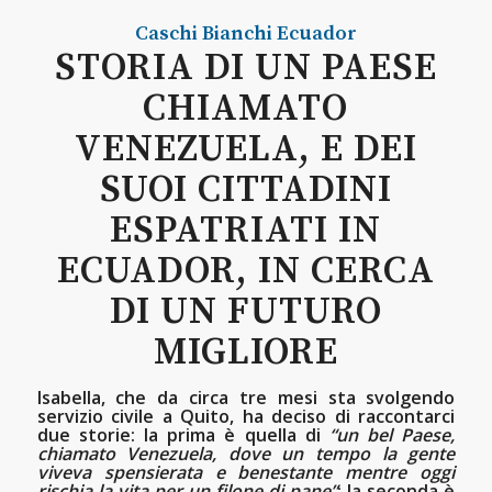
Caschi Bianchi
Ecuador
STORIA DI UN PAESE
CHIAMATO
VENEZUELA, E DEI
SUOI CITTADINI
ESPATRIATI IN
ECUADOR, IN CERCA
DI UN FUTURO
MIGLIORE
Isabella, che da circa tre mesi sta svolgendo
servizio civile a Quito, ha deciso di raccontarci
due storie: la prima è quella di
“un bel Paese,
chiamato Venezuela, dove un tempo la gente
viveva spensierata e benestante mentre oggi
rischia la vita per un filone di pane”
; la seconda è