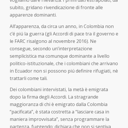
vogliamo dare rilevanza. I primi dati estrapolati, da
subito, gridano rivendicazione di fronte alle
apparenze dominanti.
All’apparenza, da circa un anno, in Colombia non
c’é piú la guerra (gli Accordi di pace tra il governo e
le FARC risalgono al novembre 2016). Ne
consegue, secondo un’interpretazione
semplicistica ma comunque dominante a livello
politico-istituzionale, che i colombiani che arrivano
in Ecuador non si possono piú definire rifugiati, nè
trattarli come tali.
Dei colombiani intervistati, la metà è emigrata
dopo la firma degli Accordi. La stragrande
maggioranza di chi è emigrato dalla Colombia
“pacificata”, è stata costretta a “lasciare casa in
maniera improvvisata”, senza programmare la
partenza, fuggendo; dichiara che non si sentiva