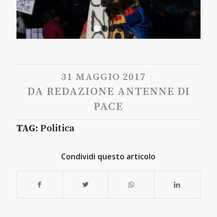
1
2
3
4
/
31 MAGGIO 2017
DA
REDAZIONE ANTENNE DI
PACE
TAG:
Politica
Condividi questo articolo