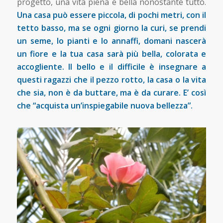
progetto, una vita piena e bella nonostante tutto.
Una casa può essere piccola, di pochi metri, con il
tetto basso, ma se ogni giorno la curi, se prendi
un seme, lo pianti e lo annaffi, domani nascerà
un fiore e la tua casa sarà più bella, colorata e
accogliente. Il bello e il difficile è insegnare a
questi ragazzi che il pezzo rotto, la casa o la vita
che sia, non è da buttare, ma è da curare. E’ così
che “acquista un’inspiegabile nuova bellezza”.