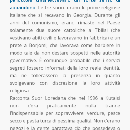
pallottole trasmettevano un forte senso di
abbandono.
Le tre suore erano le prime religiose
italiane che si recavano in Georgia. Durante gli
anni del comunismo, erano rimaste nel Paese
solamente due suore cattoliche a Tbilisi (che
vestivano abiti civili e lavoravano in fabbrica) e un
prete a Borjomi, che lavorava come barbiere in
modo tale da non destare sospetti nelle autorità
governative. È comunque probabile che i servizi
segreti fossero informati della loro reale identità,
ma ne tollerassero la presenza in quanto
svolgevano con discrezione la loro attività
religiosa.
Racconta Suor Loredana che nel 1996 a Kutaisi
non c’era praticamente nulla tranne
l’indispensabile per sopravvivere: verdure, pesce
secco e pasta turca di pessima qualità. Non c’erano
negozi e la gente barattava ciò che possedeva o