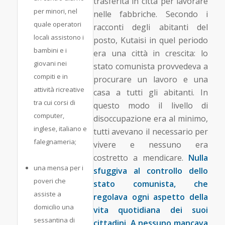
trasferita in città per lavorare
per minori, nel
nelle fabbriche. Secondo i
quale operatori
racconti degli abitanti del
locali assistono i
posto, Kutaisi in quel periodo
bambini e i
era una città in crescita: lo
giovani nei
stato comunista provvedeva a
compiti e in
procurare un lavoro e una
attività ricreative
casa a tutti gli abitanti. In
tra cui corsi di
questo modo il livello di
computer,
disoccupazione era al minimo,
inglese, italiano e
tutti avevano il necessario per
falegnameria;
vivere e nessuno era
costretto a mendicare.
Nulla
una mensa per i
sfuggiva al controllo dello
poveri che
stato comunista, che
assiste a
regolava ogni aspetto della
domicilio una
vita quotidiana dei suoi
sessantina di
cittadini. A nessuno mancava