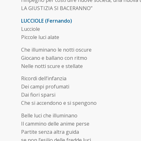
l’impegno per costruire nuove società, una nuova ter
LA GIUSTIZIA SI BACERANNO”
LUCCIOLE (Fernando)
Lucciole
Piccole luci alate
Che illuminano le notti oscure
Giocano e ballano con ritmo
Nelle notti scure e stellate
Ricordi dell’infanzia
Dei campi profumati
Dai fiori sparsi
Che si accendono e si spengono
Belle luci che illuminano
Il cammino delle anime perse
Partite senza altra guida
se non l’esilio delle fredde luci