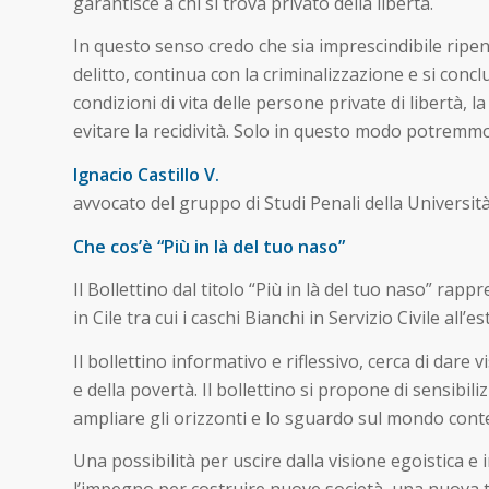
garantisce a chi si trova privato della libertà.
In questo senso credo che sia imprescindibile ripens
delitto, continua con la criminalizzazione e si conc
condizioni di vita delle persone private di libertà, 
evitare la recidività. Solo in questo modo potremmo a
Ignacio Castillo V.
avvocato del gruppo di Studi Penali della Universit
Che cos’è “Più in là del tuo naso”
Il Bollettino dal titolo “Più in là del tuo naso” rapp
in Cile tra cui i caschi Bianchi in Servizio Civile all’es
Il bollettino informativo e riflessivo, cerca di dare 
e della povertà. Il bollettino si propone di sensibili
ampliare gli orizzonti e lo sguardo sul mondo co
Una possibilità per uscire dalla visione egoistica e