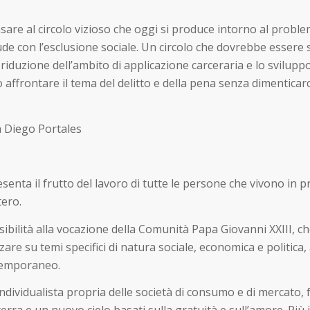
are al circolo vizioso che oggi si produce intorno al problem
lude con l’esclusione sociale. Un circolo che dovrebbe essere
la riduzione dell’ambito di applicazione carceraria e lo svilu
ffrontare il tema del delitto e della pena senza dimenticarci i
à Diego Portales
resenta il frutto del lavoro di tutte le persone che vivono in p
tero.
visibilità alla vocazione della Comunità Papa Giovanni XXIII, c
zzare su temi specifici di natura sociale, economica e politica, 
ntemporaneo.
 individualista propria delle società di consumo e di mercato