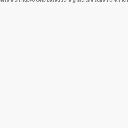
ra e un nuovo cielo basati sulla gratuità e sull’amore. Più i