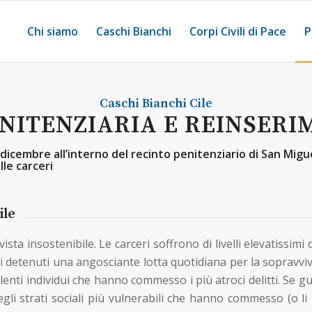
Chi siamo
Caschi Bianchi
Corpi Civili di Pace
P
Caschi Bianchi
Cile
ENITENZIARIA E REINSERI
dicembre all’interno del recinto penitenziario di San Migu
lle carceri
ile
 vista insostenibile. Le carceri soffrono di livelli elevatis
i detenuti una angosciante lotta quotidiana per la sopravvi
lenti individui che hanno commesso i più atroci delitti. Se 
li strati sociali più vulnerabili che hanno commesso (o li s