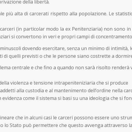
ivazione della libertà.
e più alta di carcerati rispetto alla popolazione. Le statisti
rceri (in particolar modo la ex Penitenziaria) non sono in 
nziari si convertono in veri e propri campi di concentramento
i minuscoli dovendo esercitare, senza un minimo di intimità, 
 di quelli previsti o che le persone siano costrette a dormir
lema centrale e che fino a quando non sarà risolto renderà van
della violenza e tensione intrapeniteniziaria che si produce
 addetti alla custodia e al mantenimento dell’ordine nella ca
n evidenza come il sistema si basi su una ideologia che si fo
neare che in alcuni casi le carceri possono essere uno strume
so lo Stato può permettere che questo avvenga attraverso la 