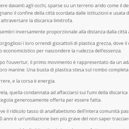
ere davanti agli occhi, sparse su un terreno arido come il de
gnano il confine della città scordata dalle istituzioni e usata d
ttraversare la discarica limitrofa.
 sembri inversamente proporzionale alla distanza dalla città a
gogliosi i loro orrendi giocattoli di plastica grezza, dove il
ivo economicistico per nascondere la rudezza dell’essenza.
po l’ouvertur, il primo movimento è rappresentato da un ada
 loro manine. Una busta di plastica stesa sul rombo completa 
rrere, e la corsa è energia.
vela, quella condannata ad affacciarsi sui fumi della discaric
e tegola generosamente offerta per essere fatta.
ove il ridicolo tasso di analfabetismo dell’intera comunità p
anni è un’umiliazione ben più grave del non saper tracciare 