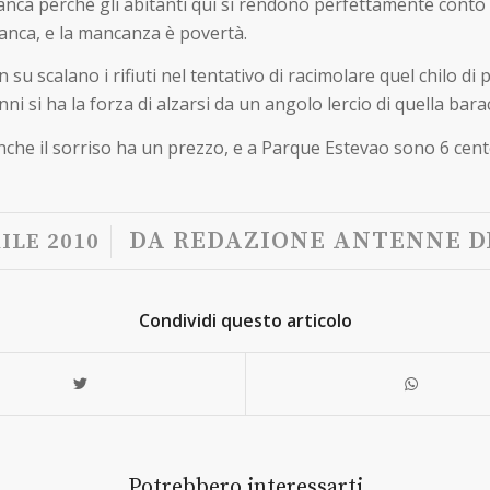
anca perchè gli abitanti qui si rendono perfettamente conto d
 Manca, e la mancanza è povertà.
 su scalano i rifiuti nel tentativo di racimolare quel chilo di p
ni si ha la forza di alzarsi da un angolo lercio di quella bara
nche il sorriso ha un prezzo, e a Parque Estevao sono 6 cent
/
DA
REDAZIONE ANTENNE D
ILE 2010
Condividi questo articolo
Potrebbero interessarti