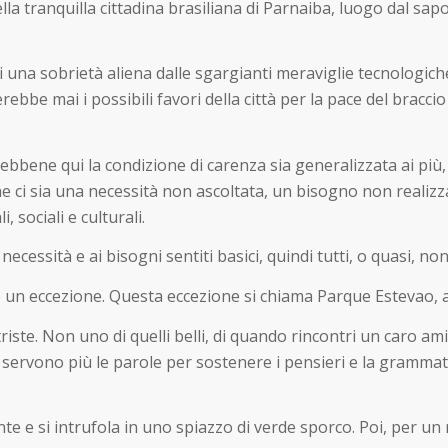
lla tranquilla cittadina brasiliana di Parnaiba, luogo dal sap
ostri una sobrietà aliena dalle sgargianti meraviglie tecnolo
ebbe mai i possibili favori della città per la pace del bracc
 sebbene qui la condizione di carenza sia generalizzata ai pi
che ci sia una necessità non ascoltata, un bisogno non realizza
 sociali e culturali.
necessità e ai bisogni sentiti basici, quindi tutti, o quasi, no
un eccezione. Questa eccezione si chiama Parque Estevao, 
 triste. Non uno di quelli belli, di quando rincontri un caro 
servono più le parole per sostenere i pensieri e la grammati
te e si intrufola in uno spiazzo di verde sporco. Poi, per un