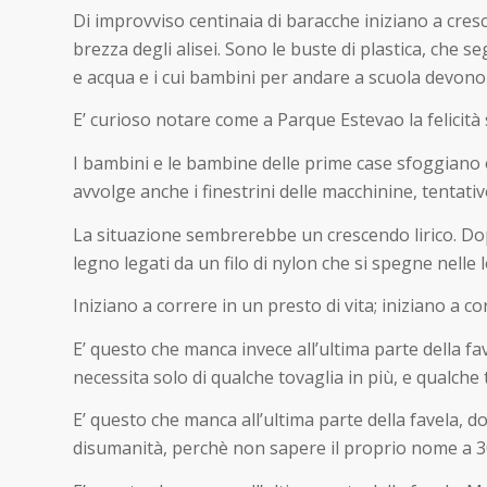
Di improvviso centinaia di baracche iniziano a cresc
brezza degli alisei. Sono le buste di plastica, che se
e acqua e i cui bambini per andare a scuola devono a
E’ curioso notare come a Parque Estevao la felicità
I bambini e le bambine delle prime case sfoggiano or
avvolge anche i finestrini delle macchinine, tentat
La situazione sembrerebbe un crescendo lirico. Do
legno legati da un filo di nylon che si spegne nelle
Iniziano a correre in un presto di vita; iniziano a co
E’ questo che manca invece all’ultima parte della fa
necessita solo di qualche tovaglia in più, e qualch
E’ questo che manca all’ultima parte della favela, d
disumanità, perchè non sapere il proprio nome a 30 