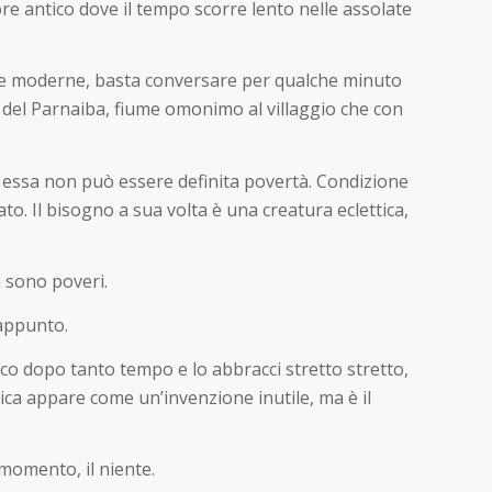
ore antico dove il tempo scorre lento nelle assolate
giche moderne, basta conversare per qualche minuto
io del Parnaiba, fiume omonimo al villaggio che con
ù, essa non può essere definita povertà. Condizione
to. Il bisogno a sua volta è una creatura eclettica,
n sono poveri.
appunto.
amico dopo tanto tempo e lo abbracci stretto stretto,
ca appare come un’invenzione inutile, ma è il
 momento, il niente.