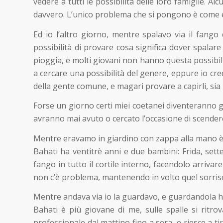
vedere a tutti le possibilità delle loro famiglie.
davvero. L’unico problema che si pongono è come e
Ed io l’altro giorno, mentre spalavo via il fango
possibilità di provare cosa significa dover spalare
pioggia, e molti giovani non hanno questa possibi
a cercare una possibilità del genere, eppure io cred
della gente comune, e magari provare a capirli, sia
Forse un giorno certi miei coetanei diventeranno gr
avranno mai avuto o cercato l’occasione di scendere
Mentre eravamo in giardino con zappa alla mano è a
Bahati ha ventitrè anni e due bambini: Frida, sette
fango in tutto il cortile interno, facendolo arriva
non c’è problema, mantenendo in volto quel sorriso
Mentre andava via io la guardavo, e guardandola h
Bahati è più giovane di me, sulle spalle si ritro
professionale dal mattino fino a sera, e riesce a ti