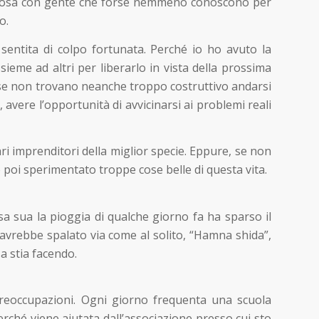
issà cosa con gente che forse nemmeno conoscono per
o.
 sentita di colpo fortunata. Perché io ho avuto la
sieme ad altri per liberarlo in vista della prossima
rse non trovano neanche troppo costruttivo andarsi
 avere l’opportunità di avvicinarsi ai problemi reali
ri imprenditori della miglior specie. Eppure, se non
 poi sperimentato troppe cose belle di questa vita.
asa sua la pioggia di qualche giorno fa ha sparso il
l’avrebbe spalato via come al solito, “Hamna shida”,
a stia facendo.
i preoccupazioni. Ogni giorno frequenta una scuola
perché viene aiutata dall’associazione presso cui sto