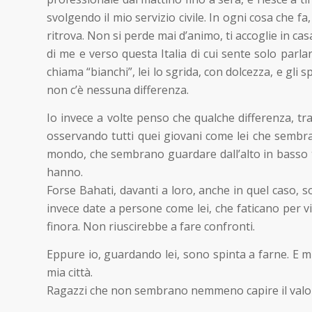
svolgendo il mio servizio civile. In ogni cosa che f
ritrova. Non si perde mai d’animo, ti accoglie in 
di me e verso questa Italia di cui sente solo parla
chiama “bianchi”, lei lo sgrida, con dolcezza, e gli
non c’è nessuna differenza.
Io invece a volte penso che qualche differenza, tra
osservando tutti quei giovani come lei che sembr
mondo, che sembrano guardare dall’alto in basso tu
hanno.
Forse Bahati, davanti a loro, anche in quel caso, 
invece date a persone come lei, che faticano per vi
finora. Non riuscirebbe a fare confronti.
Eppure io, guardando lei, sono spinta a farne. E mi
mia città.
Ragazzi che non sembrano nemmeno capire il valore