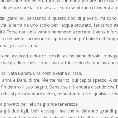
 Alcuni passano ore ed ore fuori ad un bar a parlare di ch
 dove passare la loro serata, e non sembrano chiedersi altr
 dal giardino, pensando a questo tipo di giovani, mi sono
 via la terra da uno scolo per l’acqua otturato, faticando as
lità. Forse non se la vanno nemmeno a cercare, è vero, e fo
o che avere l’occasione di sporcarsi un po’ i piedi nel fango,
 una grossa fortuna.
andi avvocati, o dottori con le tasche piene di soldi, o maga
 dal gradino che si sono costruiti, io credo che non avranno
rrivata Bahati, una nostra vicina di casa.
 anni, e Dani, di tre. Niente marito, qui capita spesso. A c
re fin dentro il suo bagno. Bahati se n’è andata dicendo che 
 che si porta sempre dietro, nonostante tutto, qualsiasi cos
o provato per lei una grande tenerezza.
va già due figli, belli e svegli, ma che le daranno grand
rare avanti un po’ grazie a piccoli lavoretti saltuari, un po’ 