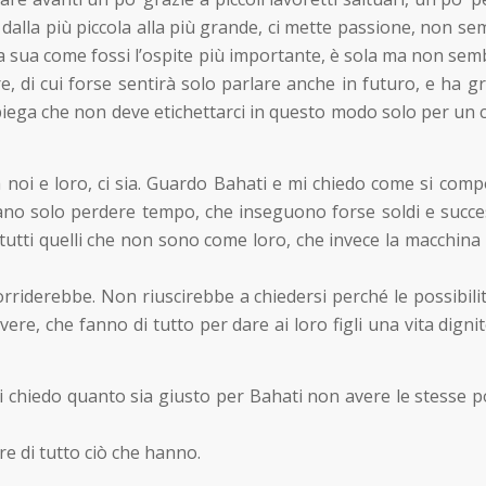
a, dalla più piccola alla più grande, ci mette passione, non s
casa sua come fossi l’ospite più importante, è sola ma non s
re, di cui forse sentirà solo parlare anche in futuro, e ha gr
 spiega che non deve etichettarci in questo modo solo per un c
 noi e loro, ci sia. Guardo Bahati e mi chiedo come si compor
ano solo perdere tempo, che inseguono forse soldi e succe
tti quelli che non sono come loro, che invece la macchina no
sorriderebbe. Non riuscirebbe a chiedersi perché le possib
vere, che fanno di tutto per dare ai loro figli una vita digni
 chiedo quanto sia giusto per Bahati non avere le stesse pos
 di tutto ciò che hanno.