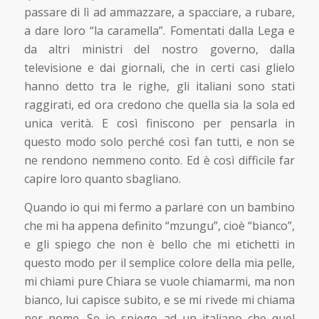
passare di lì ad ammazzare, a spacciare, a rubare,
a dare loro “la caramella”. Fomentati dalla Lega e
da altri ministri del nostro governo, dalla
televisione e dai giornali, che in certi casi glielo
hanno detto tra le righe, gli italiani sono stati
raggirati, ed ora credono che quella sia la sola ed
unica verità. E così finiscono per pensarla in
questo modo solo perché così fan tutti, e non se
ne rendono nemmeno conto. Ed è così difficile far
capire loro quanto sbagliano.
Quando io qui mi fermo a parlare con un bambino
che mi ha appena definito “mzungu”, cioè “bianco”,
e gli spiego che non è bello che mi etichetti in
questo modo per il semplice colore della mia pelle,
mi chiami pure Chiara se vuole chiamarmi, ma non
bianco, lui capisce subito, e se mi rivede mi chiama
per nome. Se io spiego ad un italiano che quel