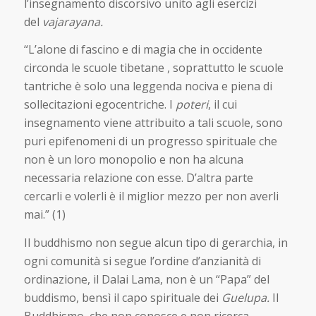
l’insegnamento discorsivo unito agli esercizi
del
vajarayana.
“L’alone di fascino e di magia che in occidente
circonda le scuole tibetane , soprattutto le scuole
tantriche è solo una leggenda nociva e piena di
sollecitazioni egocentriche. I
poteri
, il cui
insegnamento viene attribuito a tali scuole, sono
puri epifenomeni di un progresso spirituale che
non è un loro monopolio e non ha alcuna
necessaria relazione con esse. D’altra parte
cercarli e volerli è il miglior mezzo per non averli
mai.” (1)
Il buddhismo non segue alcun tipo di gerarchia, in
ogni comunità si segue l’ordine d’anzianità di
ordinazione, il Dalai Lama, non è un “Papa” del
buddismo, bensì il capo spirituale dei
Guelupa.
Il
Buddhismo, che non conosce e non ricerca