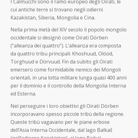
I Calmucchi sono il ramo europeo degli Oirati, le
cui antiche terre si trovano negli odierni
Kazakistan, Siberia, Mongolia e Cina.
Nella prima metà del XIV secolo il popolo mongolo
occidentale si designò come Oirati Dörben
(“alleanza dei quattro”). L’alleanza era composta
da quattro tribu principali: Khoshuud, Olööd,
Torghuud e Dörvuud. Fin da subito gli Oirati
emersero come formidabile nemico dei Mongoli
orientali, in una lotta militare lunga quasi 400 anni
per il dominio e il controllo della Mongolia Interna
ed Esterna.
Nel perseguire i loro obiettivi gli Oirati Dörben
incorporavano spesso piccole tribù della regione.
Queste tribù vagavano per le piane erbose
dell’Asia Interna Occidentale, dal lago Balkaš
(nell’odierno Kazakistan), al lago Baikal