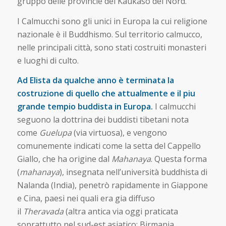
gruppo delle provincie del Kaukaso del Nord.
I Calmucchi sono gli unici in Europa la cui religione
nazionale è il Buddhismo. Sul territorio calmucco,
nelle principali città, sono stati costruiti monasteri
e luoghi di culto.
Ad Elista da qualche anno è terminata la
costruzione di quello che attualmente e il piu
grande tempio buddista in Europa.
I calmucchi
seguono la dottrina dei buddisti tibetani nota
come
Guelupa
(via virtuosa), e vengono
comunemente indicati come la setta del Cappello
Giallo, che ha origine dal
Mahanaya
. Questa forma
(
mahanaya
), insegnata nell’università buddhista di
Nalanda (India), penetrò rapidamente in Giappone
e Cina, paesi nei quali era gia diffuso
il
Theravada
(altra antica via oggi praticata
soprattutto nel sud-est asiatico: Birmania,