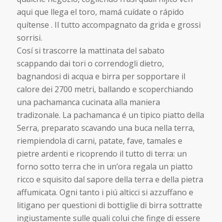
aqui que llega el toro, mamá cuídate o rápido
quítense . Il tutto accompagnato da grida e grossi
sorrisi.
Cosí si trascorre la mattinata del sabato
scappando dai tori o correndogli dietro,
bagnandosi di acqua e birra per sopportare il
calore dei 2700 metri, ballando e scoperchiando
una pachamanca cucinata alla maniera
tradizonale. La pachamanca é un tipico piatto della
Serra, preparato scavando una buca nella terra,
riempiendola di carni, patate, fave, tamales e
pietre ardenti e ricoprendo il tutto di terra: un
forno sotto terra che in un’ora regala un piatto
ricco e squisito dal sapore della terra e della pietra
affumicata. Ogni tanto i piú alticci si azzuffano e
litigano per questioni di bottiglie di birra sottratte
ingiustamente sulle quali colui che finge di essere