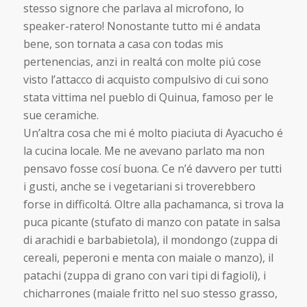
stesso signore che parlava al microfono, lo
speaker-ratero! Nonostante tutto mi é andata
bene, son tornata a casa con todas mis
pertenencias, anzi in realtá con molte piú cose
visto l’attacco di acquisto compulsivo di cui sono
stata vittima nel pueblo di Quinua, famoso per le
sue ceramiche.
Un’altra cosa che mi é molto piaciuta di Ayacucho é
la cucina locale. Me ne avevano parlato ma non
pensavo fosse cosí buona. Ce n’é davvero per tutti
i gusti, anche se i vegetariani si troverebbero
forse in difficoltá. Oltre alla pachamanca, si trova la
puca picante (stufato di manzo con patate in salsa
di arachidi e barbabietola), il mondongo (zuppa di
cereali, peperoni e menta con maiale o manzo), il
patachi (zuppa di grano con vari tipi di fagioli), i
chicharrones (maiale fritto nel suo stesso grasso,