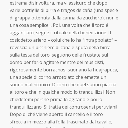
estrema disinvoltura, ma vi assicuro che dopo
varie bottiglie di birra e tragos de caña (una specie
di grappa ottenuta dalla canna da zucchero), non è
una cosa semplice… Poi, una volta che il toro é
agganciato, segue il rituale della benedizione. Il
cosiddetto ariero – colui che lo ha ”intrappolato” –
rovescia un bicchiere di caña e sputa della birra
sulla testa del toro; seguono delle frustate sul
dorso per farlo agitare mentre dei musicisti,
rigorosamente borrachos, suonano la huajrapuca,
una specie di corno arrotolato che emette un
suono malinconico. Dicono che quel suono piaccia
al toro e che in qualche modo lo tranquillizzi. Non
chiedetemi perché prima lo agitano e poi lo
tranquillizzano. Si tratta dei controsensi peruviani!
Dopo di ché viene aperto il cancello e il toro
sfreccia in mezzo alla folla trascinato dal cavallo;