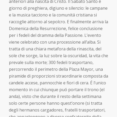
anteriori alla nascita di Cristo. Il Sabato Santo é
giorno di preghiera, digiuno e silenzio: le campane
e la musica tacciono e la comunitá cristiana si
raccoglie attorno al sepolcro. E finalmente arriva la
Domenica della Resurrezione, felice conclusione
per i fedeli del dramma della Passione. L’evento
viene celebrato con una processione all’alba. Si
tratta di una chiara metafora della rinascita, del
sole che sorge, la luz sobre la oscuridad, la vita che
prevale sulla morte; 300 fedeli trasportano,
percorrendo il perimetro della Plaza Mayor, una
piramide di proporzioni straordinarie composta da
candele accese, pannocchie e fiori di cera. É l’unico
momento in cui chiunque puó portare il trono (el
anda), visto che durante il resto della settimana
solo certe persone hanno quest’onore (si tratta
degli hermanos cargadores, fratelli trasportatori,
che appartengono a diverse confraternite della