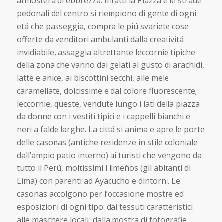
atmosfera di ebbrezza. Infatti la Piazza e le strade
pedonali del centro si riempiono di gente di ogni
etá che passeggia, compra le piú svariete cose
offerte da venditori ambulanti dalla creativitá
invidiabile, assaggia altrettante leccornie tipiche
della zona che vanno dai gelati al gusto di arachidi,
latte e anice, ai biscottini secchi, alle mele
caramellate, dolcissime e dal colore fluorescente;
leccornie, queste, vendute lungo i lati della piazza
da donne con i vestiti tipici e i cappelli bianchi e
neri a falde larghe. La cittá si anima e apre le porte
delle casonas (antiche residenze in stile coloniale
dall’ampio patio interno) ai turisti che vengono da
tutto il Perú, moltissimi i limeños (gli abitanti di
Lima) con parenti ad Ayacucho e dintorni. Le
casonas accolgono per l’occasione mostre ed
esposizioni di ogni tipo: dai tessuti caratteristici
alle maschere locali, dalla mostra di fotografie