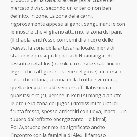
prodotti per la casa, si accede poi al cuore del
mercato diviso, secondo un criterio non ben
definito, in zone. La zona delle carni,
rigorosamente appese ai ganci, sanguinanti e con
le mosche che vi girano attorno, la zona del pane
(il chapla, anch’esso con semi di anice) e delle
wawas, la zona della artesanía locale, piena di
statuine e presepi di pietra di Huamanga , di
tessuti e retablos (piccole e colorate scatoline in
legno che raffigurano scene religiose), di borse e
casacche di lana, la zona della frutta e verdura,
quella dei piatti caldi sempre affollatissima a
qualsiasi ora (sì, perché in Perú si mangia a tutte
le ore!) e la zona dei jugos (ricchissimi frullati di
frutta fresca, spesso arricchiti con uova, maca – un
tubero dall’effetto energizzante – e birra!).
Poi Ayacucho per me ha significato anche
l’incontro con la famiglia di Alex, il famoso